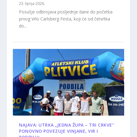
23. lipnja 2026.
Posušje odbrojava posljednje dane do početka
prvog Vrlo Carlsberg Festa, koji će od četvrtka
do...
NAJAVA: UTRKA „JEDNA ŽUPA – TRI CRKVE“
PONOVNO POVEZUJE VINJANE, VIR I