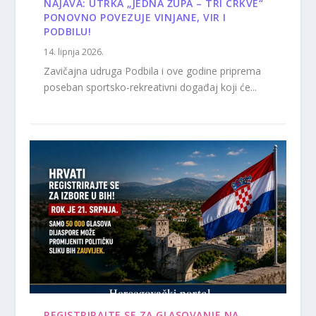
NAJAVA: UTRKA „JEDNA ŽUPA – TRI CRKVE“
PONOVNO POVEZUJE VINJANE, VIR I
PODBILU!
14. lipnja 2026.
Zavičajna udruga Podbila i ove godine priprema
poseban sportsko-rekreativni događaj koji će...
REGISTRIRAJTE SE ZA GLASOVANJE NA