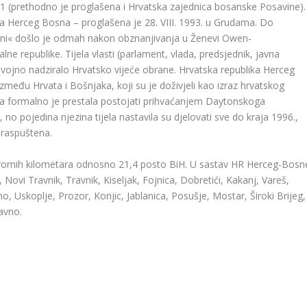
91 (prethodno je proglašena i Hrvatska zajednica bosanske Posavine).
ka Herceg Bosna – proglašena je 28. VIII. 1993. u Grudama. Do
vini« došlo je odmah nakon obznanjivanja u Ženevi Owen-
ne republike. Tijela vlasti (parlament, vlada, predsjednik, javna
 vojno nadziralo Hrvatsko vijeće obrane. Hrvatska republika Herceg
među Hrvata i Bošnjaka, koji su je doživjeli kao izraz hrvatskog
na formalno je prestala postojati prihvaćanjem Daytonskoga
o pojedina njezina tijela nastavila su djelovati sve do kraja 1996.,
 raspuštena.
tvornih kilometara odnosno 21,4 posto BiH. U sastav HR Herceg-Bosn
 Novi Travnik, Travnik, Kiseljak, Fojnica, Dobretići, Kakanj, Vareš,
, Uskoplje, Prozor, Konjic, Jablanica, Posušje, Mostar, Široki Brijeg,
Ravno.