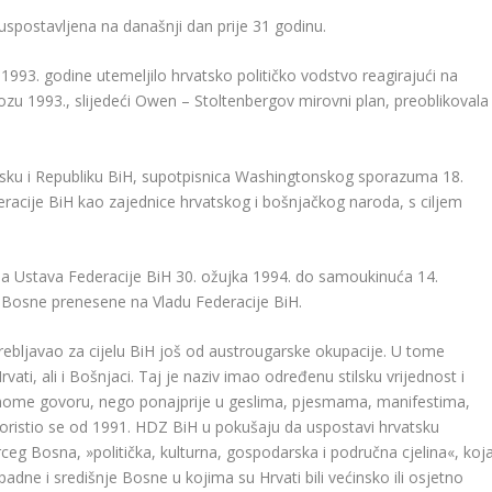
uspostavljena na današnji dan prije 31 godinu.
993. godine utemeljilo hrvatsko političko vodstvo reagirajući na
vozu 1993., slijedeći Owen – Stoltenbergov mirovni plan, preoblikovala
atsku i Republiku BiH, supotpisnica Washingtonskog sporazuma 18.
racije BiH kao zajednice hrvatskog i bošnjačkog naroda, s ciljem
nja Ustava Federacije BiH 30. ožujka 1994. do samoukinuća 14.
g-Bosne prenesene na Vladu Federacije BiH.
ebljavao za cijelu BiH još od austrougarske okupacije. U tome
vati, ali i Bošnjaci. Taj je naziv imao određenu stilsku vrijednost i
bičnome govoru, nego ponajprije u geslima, pjesmama, manifestima,
ristio se od 1991. HDZ BiH u pokušaju da uspostavi hrvatsku
erceg Bosna, »politička, kulturna, gospodarska i područna cjelina«, koj
adne i središnje Bosne u kojima su Hrvati bili većinsko ili osjetno