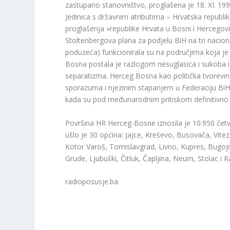
zastupano stanovništvo, proglašena je 18. XI. 19
Jedinica s državnim atributima – Hrvatska republi
proglašenja »republike Hrvata u Bosni i Hercego
Stoltenbergova plana za podjelu BiH na tri nacional
poduzeća) funkcionirala su na područjima koja je
Bosna postala je razlogom nesuglasica i sukoba iz
separatizma. Herceg Bosna kao politička tvorevi
sporazuma i njezinim stapanjem u Federaciju BiH, n
kada su pod međunarodnim pritiskom definitivno
Površina HR Herceg-Bosne iznosila je 10.950 če
ušlo je 30 općina: Jajce, Kreševo, Busovača, Vitez,
Kotor Varoš, Tomislavgrad, Livno, Kupres, Bugojno
Grude, Ljubuški, Čitluk, Čapljina, Neum, Stolac i 
radioposusje.ba