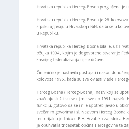
Hrvatska republika Herceg-Bosna proglašena je i 
Hrvatsku republiku Herceg-Bosna je 28. kolovoza 1
srpsku agresiju u Hrvatskoj i BiH, da bi se u kolo
u Republiku.
Hrvatska republika Herceg-Bosna bila je, uz Hrv
ožujka 1994., kojim je dogovoreno stvaranje Fede
kasnijeg federaliziranja cijele države.
Činjenično je nastavila postojati i nakon donoše
kolovoza 1996., kada su sve ovlasti Vlade Herce
Herceg Bosna (Herceg-Bosna), naziv koji se upotr
značenju služili su se njime sve do 1991. najviše Hr
funkciju, gotovo da se i nije upotrebljavao u o
svečanim govorima i sl. Nazivom Herceg Bosna ko
teritorijalnu jedinicu u BiH. Hrvatska zajednica H
je obuhvatila tridesetak općina Hercegovine te zap