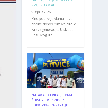
NAS OČEKUJE KINO POD
ZVIJEZDAMA!
5. srpnja 2026.
Kino pod zvijezdama i ove
godine donosi filmske hitove
za sve generacije. U sklopu
Posuškog lita...
NAJAVA: UTRKA „JEDNA
ŽUPA – TRI CRKVE“
PONOVNO POVEZUJE