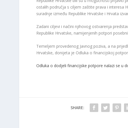
Republike Hrvatske bili su u mogućnosti prijaviti p
ostalih područja s ciljem zaštite prava i interesa
suradnje između Republike Hrvatske i Hrvata izva
Zadani ciljevi i načini njihovog ostvarenja preds
Republike Hrvatske, namijenjenih potpori posebni
Temeljem provedenog Javnog poziva, a na prijedl
Hrvatske, donijeta je Odluka o financijskoj potpor
Odluka o dodjeli financijske potpore nalazi se u 
SHARE: