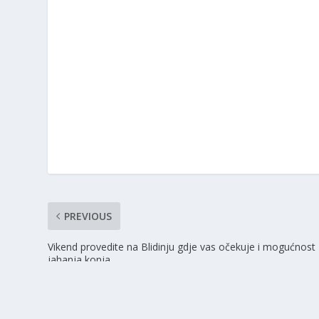
PREVIOUS
Vikend provedite na Blidinju gdje vas očekuje i mogućnost
jahanja konja
© 2026
posusje.net