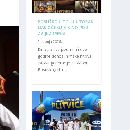
POSUŠKO LITO: U UTORAK
NAS OČEKUJE KINO POD
ZVIJEZDAMA!
5. srpnja 2026.
Kino pod zvijezdama i ove
godine donosi filmske hitove
za sve generacije. U sklopu
Posuškog lita...