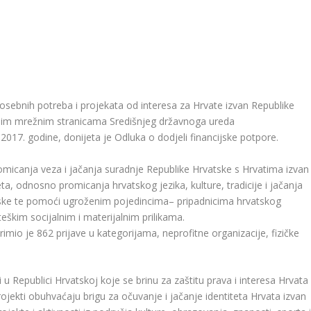
sebnih potreba i projekata od interesa za Hrvate izvan Republike
benim mrežnim stranicama Središnjeg državnoga ureda
2017. godine, donijeta je Odluka o dodjeli financijske potpore.
omicanja veza i jačanja suradnje Republike Hrvatske s Hrvatima izvan
a, odnosno promicanja hrvatskog jezika, kulture, tradicije i jačanja
tske te pomoći ugroženim pojedincima– pripadnicima hrvatskog
eškim socijalnim i materijalnim prilikama.
rimio je 862 prijave u kategorijama, neprofitne organizacije, fizičke
 u Republici Hrvatskoj koje se brinu za zaštitu prava i interesa Hrvata
projekti obuhvaćaju brigu za očuvanje i jačanje identiteta Hrvata izvan