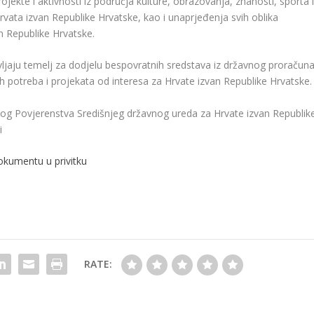
rojekte i aktivnosti iz područja kulture, obrazovanja, znanosti, sporta 
 Hrvata izvan Republike Hrvatske, kao i unaprjeđenja svih oblika
n Republike Hrvatske.
tavljaju temelj za dodjelu bespovratnih sredstava iz državnog proračun
h potreba i projekata od interesa za Hrvate izvan Republike Hrvatske.
og Povjerenstva Središnjeg državnog ureda za Hrvate izvan Republik
i
dokumentu u privitku
RATE: