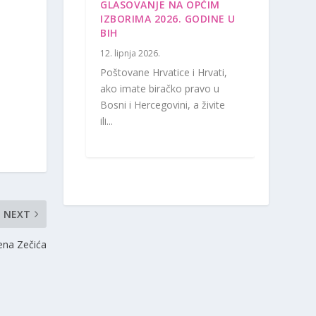
GLASOVANJE NA OPĆIM
IZBORIMA 2026. GODINE U
BIH
12. lipnja 2026.
Poštovane Hrvatice i Hrvati,
ako imate biračko pravo u
Bosni i Hercegovini, a živite
ili...
NEXT
ena Zečića
Arhiva
Kontakti