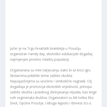
Jučer je na Trgu hrvatskih branitelja u Posušju
organiziran Family day, ekološko-edukacijski događaj
najmijenjen prvotno mlađoj populaciji.
Organizirana su mini natjecanja, kako bi se kroz igru
školarcima približile teme zaštite okoliša.
Najuspješnijima su uručene i simbolične nagrade. Cilj
događaja je promocija ekoloških vrijednosti, principa
zaštite okoliša i pravilnog zbrinjavanja otpada, kao brige
svih segmenata društva. Organizatori su bili tvrtka Eko
život, Općina Posušje, Udruga Appolo i Binvest d.o.o.