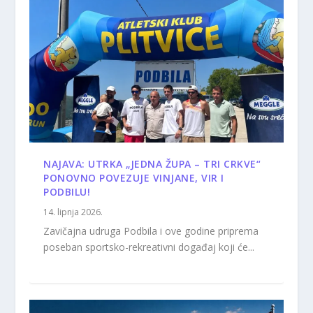
NAJAVA: UTRKA „JEDNA ŽUPA – TRI CRKVE“
PONOVNO POVEZUJE VINJANE, VIR I
PODBILU!
14. lipnja 2026.
Zavičajna udruga Podbila i ove godine priprema
poseban sportsko-rekreativni događaj koji će...