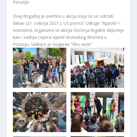
Posušje.
Ovaj događaj je uvertira u akciju koja će se održati
danas (21. svibnja 2021.). Uz pomoć Udruge “Appolo” i
volontera, organizira se akcija čisćenja ilegalne deponije
kao i sadnja cvijeća ispred školoskog dvorista u
Posusju. Sadnice je osigurao “Eko zivot“.