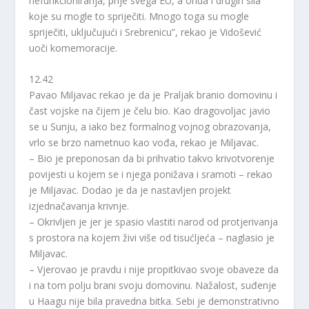
nefunkcioniranja, prije svega EU, a onda i drugih sila
koje su mogle to spriječiti. Mnogo toga su mogle
spriječiti, uključujući i Srebrenicu”, rekao je Vidošević
uoči komemoracije.
12.42
Pavao Miljavac rekao je da je Praljak branio domovinu i
čast vojske na čijem je čelu bio. Kao dragovoljac javio
se u Sunju, a iako bez formalnog vojnog obrazovanja,
vrlo se brzo nametnuo kao vođa, rekao je Miljavac.
– Bio je preponosan da bi prihvatio takvo krivotvorenje
povijesti u kojem se i njega ponižava i sramoti – rekao
je Miljavac. Dodao je da je nastavljen projekt
izjednačavanja krivnje.
– Okrivljen je jer je spasio vlastiti narod od protjerivanja
s prostora na kojem živi više od tisućljeća – naglasio je
Miljavac.
– Vjerovao je pravdu i nije propitkivao svoje obaveze da
i na tom polju brani svoju domovinu. Nažalost, suđenje
u Haagu nije bila pravedna bitka. Sebi je demonstrativno