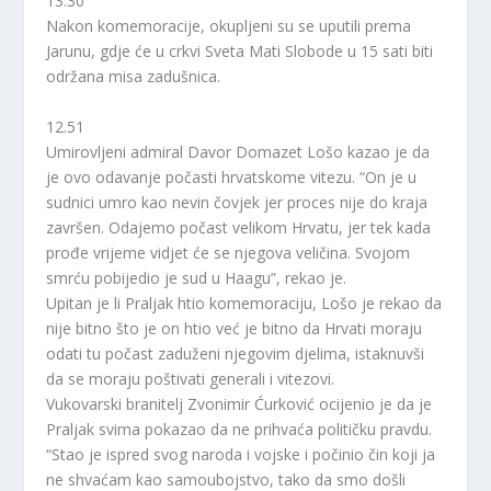
13.30
Nakon komemoracije, okupljeni su se uputili prema
Jarunu, gdje će u crkvi Sveta Mati Slobode u 15 sati biti
održana misa zadušnica.
12.51
Umirovljeni admiral Davor Domazet Lošo kazao je da
je ovo odavanje počasti hrvatskome vitezu. “On je u
sudnici umro kao nevin čovjek jer proces nije do kraja
završen. Odajemo počast velikom Hrvatu, jer tek kada
prođe vrijeme vidjet će se njegova veličina. Svojom
smrću pobijedio je sud u Haagu”, rekao je.
Upitan je li Praljak htio komemoraciju, Lošo je rekao da
nije bitno što je on htio već je bitno da Hrvati moraju
odati tu počast zaduženi njegovim djelima, istaknuvši
da se moraju poštivati generali i vitezovi.
Vukovarski branitelj Zvonimir Ćurković ocijenio je da je
Praljak svima pokazao da ne prihvaća političku pravdu.
“Stao je ispred svog naroda i vojske i počinio čin koji ja
ne shvaćam kao samoubojstvo, tako da smo došli