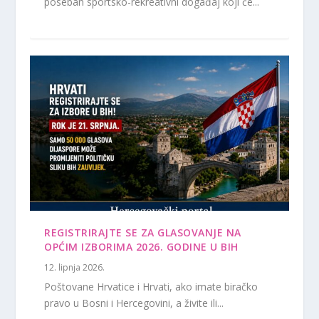
poseban sportsko-rekreativni događaj koji će...
REGISTRIRAJTE SE ZA GLASOVANJE NA
OPĆIM IZBORIMA 2026. GODINE U BIH
12. lipnja 2026.
Poštovane Hrvatice i Hrvati, ako imate biračko
pravo u Bosni i Hercegovini, a živite ili...