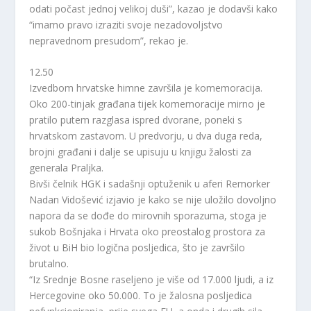
odati počast jednoj velikoj duši”, kazao je dodavši kako
“imamo pravo izraziti svoje nezadovoljstvo
nepravednom presudom”, rekao je.
12.50
Izvedbom hrvatske himne završila je komemoracija.
Oko 200-tinjak građana tijek komemoracije mirno je
pratilo putem razglasa ispred dvorane, poneki s
hrvatskom zastavom. U predvorju, u dva duga reda,
brojni građani i dalje se upisuju u knjigu žalosti za
generala Praljka.
Bivši čelnik HGK i sadašnji optuženik u aferi Remorker
Nadan Vidošević izjavio je kako se nije uložilo dovoljno
napora da se dođe do mirovnih sporazuma, stoga je
sukob Bošnjaka i Hrvata oko preostalog prostora za
život u BiH bio logična posljedica, što je završilo
brutalno.
“Iz Srednje Bosne raseljeno je više od 17.000 ljudi, a iz
Hercegovine oko 50.000. To je žalosna posljedica