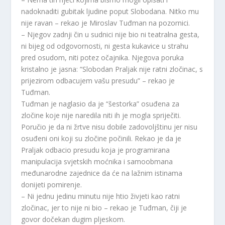
nadoknaditi gubitak ljudine poput Slobodana. Nitko mu
nije ravan – rekao je Miroslav Tuđman na pozornici.
– Njegov zadnji čin u sudnici nije bio ni teatralna gesta,
ni bijeg od odgovornosti, ni gesta kukavice u strahu
pred osudom, niti potez očajnika. Njegova poruka
kristalno je jasna: “Slobodan Praljak nije ratni zločinac, s
prijezirom odbacujem vašu presudu” – rekao je
Tuđman.
Tuđman je naglasio da je “šestorka” osuđena za
zločine koje nije naredila niti ih je mogla spriječiti.
Poručio je da ni žrtve nisu dobile zadovoljštinu jer nisu
osuđeni oni koji su zločine počinili. Rekao je da je
Praljak odbacio presudu koja je programirana
manipulacija svjetskih moćnika i samoobmana
međunarodne zajednice da će na lažnim istinama
donijeti pomirenje.
– Ni jednu jedinu minutu nije htio živjeti kao ratni
zločinac, jer to nije ni bio – rekao je Tuđman, čiji je
govor dočekan dugim pljeskom.