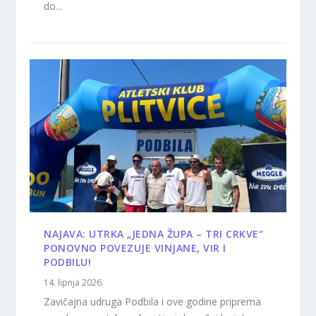
do...
NAJAVA: UTRKA „JEDNA ŽUPA – TRI CRKVE“
PONOVNO POVEZUJE VINJANE, VIR I
PODBILU!
14. lipnja 2026.
Zavičajna udruga Podbila i ove godine priprema