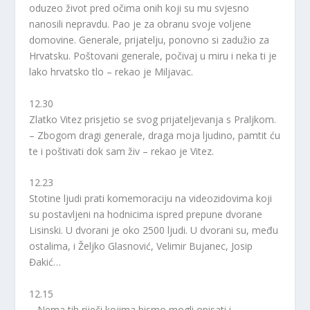
oduzeo život pred očima onih koji su mu svjesno
nanosili nepravdu. Pao je za obranu svoje voljene
domovine. Generale, prijatelju, ponovno si zadužio za
Hrvatsku. Poštovani generale, počivaj u miru i neka ti je
lako hrvatsko tlo – rekao je Miljavac.
12.30
Zlatko Vitez prisjetio se svog prijateljevanja s Praljkom.
– Zbogom dragi generale, draga moja ljudino, pamtit ću
te i poštivati dok sam živ – rekao je Vitez.
12.23
Stotine ljudi prati komemoraciju na videozidovima koji
su postavljeni na hodnicima ispred prepune dvorane
Lisinski. U dvorani je oko 2500 ljudi. U dvorani su, među
ostalima, i Željko Glasnović, Velimir Bujanec, Josip
Đakić…
12.15
– Nema tih riječi kojima bismo mogli opisati i