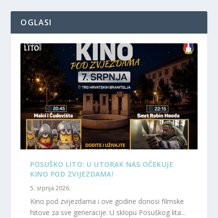
OGLASI
POSUŠKO LITO: U UTORAK NAS OČEKUJE
KINO POD ZVIJEZDAMA!
5. srpnja 2026.
Kino pod zvijezdama i ove godine donosi filmske
hitove za sve generacije. U sklopu Posuškog lita...