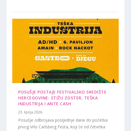
POSUŠJE POSTAJE FESTIVALSKO SREDIŠTE
HERCEGOVINE: STIŽU ZOSTER, TEŠKA
INDUSTRIJA I ANTE CASH
23. lipnja 2026.
Posušje odbrojava posljednje dane do početka
prvog Vrlo Carlsberg Festa, koji će od četvrtka