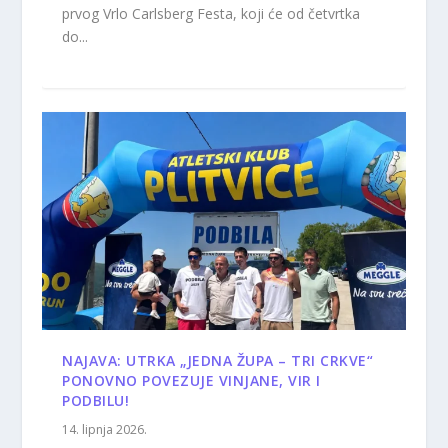
prvog Vrlo Carlsberg Festa, koji će od četvrtka
do...
NAJAVA: UTRKA „JEDNA ŽUPA – TRI CRKVE“
PONOVNO POVEZUJE VINJANE, VIR I
PODBILU!
14. lipnja 2026.