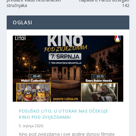
stručnjaka
142
OGLASI
POSUŠKO LITO: U UTORAK NAS OČEKUJE
KINO POD ZVIJEZDAMA!
5. srpnja 2026.
Kino pod zvijezdama i ove godine donosi filmske