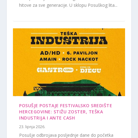
hitove za sve generacije. U sklopu Posuškog lita...
POSUŠJE POSTAJE FESTIVALSKO SREDIŠTE
HERCEGOVINE: STIŽU ZOSTER, TEŠKA
INDUSTRIJA I ANTE CASH
23. lipnja 2026.
Posušje odbrojava posljednje dane do početka