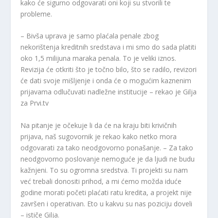
kako će sigurno odgovarati oni koji su stvorili te
probleme.
– Bivša uprava je samo plaćala penale zbog
nekorištenja kreditnih sredstava i mi smo do sada platiti
oko 1,5 milijuna maraka penala. To je veliki iznos.
Revizija će otkriti što je točno bilo, što se radilo, revizori
će dati svoje mišljenje i onda će o mogućim kaznenim
prijavama odlučuvati nadležne institucije – rekao je Gilja
za Prvi.tv
Na pitanje je očekuje li da će na kraju biti krivičnih
prijava, naš sugovornik je rekao kako netko mora
odgovarati za tako neodgovorno ponašanje. – Za tako
neodgovorno poslovanje nemoguće je da ljudi ne budu
kažnjeni. To su ogromna sredstva. Ti projekti su nam
već trebali donositi prihod, a mi ćemo možda iduće
godine morati početi plaćati ratu kredita, a projekt nije
završen i operativan. Eto u kakvu su nas poziciju doveli
– ističe Gilja.