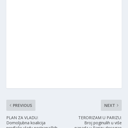
PREVIOUS
NEXT
PLAN ZA VLADU:
TERORIZAM U PARIZU:
Domoljubna koalicija
Broj poginulih u više
predlaže vladu nestranačkih
napada u Parizu dosegao