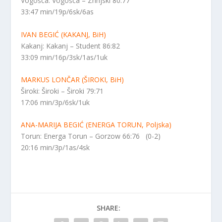
Vogošća: Vogošća – Zrinjski 80:77
33:47 min/19p/6sk/6as
IVAN BEGIĆ (KAKANJ, BiH)
Kakanj: Kakanj – Student 86:82
33:09 min/16p/3sk/1as/1uk
MARKUS LONČAR (ŠIROKI, BiH)
Široki: Široki – Široki 79:71
17:06 min/3p/6sk/1uk
ANA-MARIJA BEGIĆ (ENERGA TORUN, Poljska)
Torun: Energa Torun – Gorzow 66:76 (0-2)
20:16 min/3p/1as/4sk
SHARE: