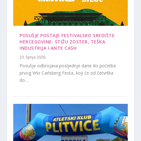
POSUŠJE POSTAJE FESTIVALSKO SREDIŠTE
HERCEGOVINE: STIŽU ZOSTER, TEŠKA
INDUSTRIJA I ANTE CASH
23. lipnja 2026.
Posušje odbrojava posljednje dane do početka
prvog Vrlo Carlsberg Festa, koji će od četvrtka
do...