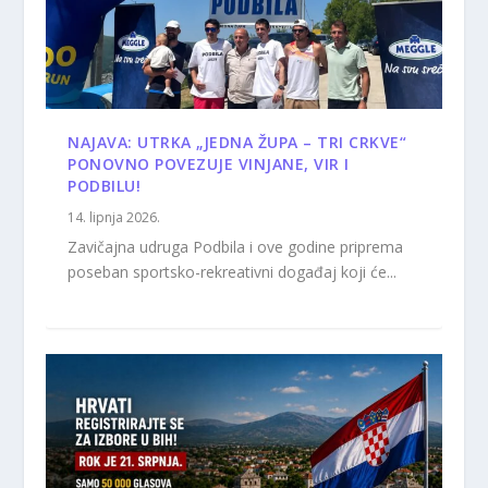
NAJAVA: UTRKA „JEDNA ŽUPA – TRI CRKVE“
PONOVNO POVEZUJE VINJANE, VIR I
PODBILU!
14. lipnja 2026.
Zavičajna udruga Podbila i ove godine priprema
poseban sportsko-rekreativni događaj koji će...