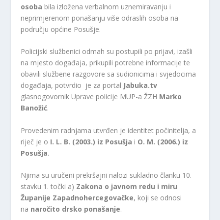
osoba
bila izložena verbalnom uznemiravanju i
neprimjerenom ponašanju više odraslih osoba na
području općine Posušje.
Policijski službenici odmah su postupili po prijavi, izašli
na mjesto događaja, prikupili potrebne informacije te
obavili službene razgovore sa sudionicima i svjedocima
događaja, potvrdio je za portal
Jabuka.tv
glasnogovornik Uprave policije MUP-a ŽZH
Marko
Banožić
.
Provedenim radnjama utvrđen je identitet počinitelja, a
riječ je o
I. L. B. (2003.) iz Posušja
i
O. M. (2006.) iz
Posušja
.
Njima su uručeni prekršajni nalozi sukladno članku 10.
stavku 1. točki a)
Zakona o javnom redu i miru
Županije Zapadnohercegovačke
, koji se odnosi
na
naročito drsko ponašanje
.