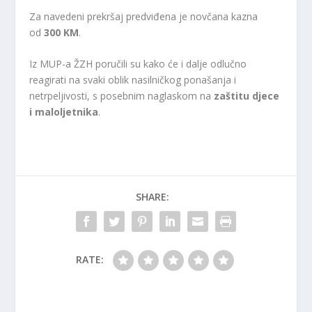
Za navedeni prekršaj predviđena je novčana kazna
od
300 KM
.
Iz MUP-a ŽZH poručili su kako će i dalje odlučno
reagirati na svaki oblik nasilničkog ponašanja i
netrpeljivosti, s posebnim naglaskom na
zaštitu djece
i maloljetnika
.
SHARE:
RATE: