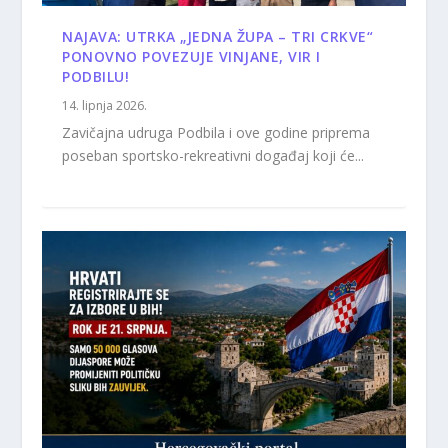
NAJAVA: UTRKA „JEDNA ŽUPA – TRI CRKVE“
PONOVNO POVEZUJE VINJANE, VIR I
PODBILU!
14. lipnja 2026.
Zavičajna udruga Podbila i ove godine priprema
poseban sportsko-rekreativni događaj koji će...