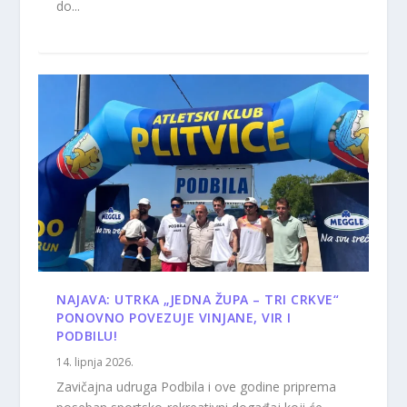
do...
NAJAVA: UTRKA „JEDNA ŽUPA – TRI CRKVE“
PONOVNO POVEZUJE VINJANE, VIR I
PODBILU!
14. lipnja 2026.
Zavičajna udruga Podbila i ove godine priprema