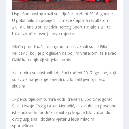
Uspješan nastup imali su i dječaci rođeni 2016. godine.
U polufinalu su pobijedili Limače Čapljina rezultatom
2:0, a u finalu su svladali Herceg Sport Pinjale s 2:1 te
tako također osvojili prvo mjesto.
Među pojedinačnim nagradama istaknuli su se Filip
Miličević, koji je proglašen najboljim vratarom, te Pavao
Galić kao najbolji strijelac turnira.
Na turniru su nastupili i dječaci rođeni 2017. godine, koji
su svoje natjecanje završili u vrlo zahtjevnoj i jakoj
skupini.
Ekipe su tijekom turnira vodili treneri Ljubo Crnogorac –
Šeki, Hrvoje Erceg i Ante Nenadić, a iz kluba su posebno
istaknuli veliku podršku roditelja koja je bila važan dio
ovog uspjeha i dodatni vjetar u leđa mladim
sportašima.