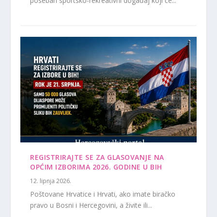
poseban sportsko-rekreativni događaj koji će...
REGISTRIRAJTE SE ZA GLASOVANJE NA
OPĆIM IZBORIMA 2026. GODINE U BIH
12. lipnja 2026.
Poštovane Hrvatice i Hrvati, ako imate biračko
pravo u Bosni i Hercegovini, a živite ili...