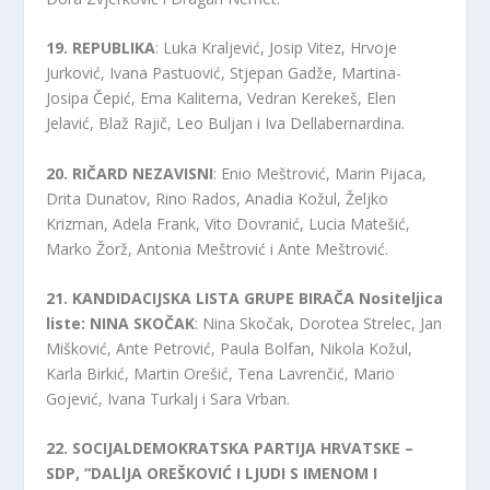
19. REPUBLIKA
: Luka Kraljević, Josip Vitez, Hrvoje
Jurković, Ivana Pastuović, Stjepan Gadže, Martina-
Josipa Čepić, Ema Kaliterna, Vedran Kerekeš, Elen
Jelavić, Blaž Rajič, Leo Buljan i Iva Dellabernardina.
20. RIČARD NEZAVISNI
: Enio Meštrović, Marin Pijaca,
Drita Dunatov, Rino Rados, Anadia Kožul, Željko
Krizman, Adela Frank, Vito Dovranić, Lucia Matešić,
Marko Žorž, Antonia Meštrović i Ante Meštrović.
21. KANDIDACIJSKA LISTA GRUPE BIRAČA Nositeljica
liste: NINA SKOČAK
: Nina Skočak, Dorotea Strelec, Jan
Mišković, Ante Petrović, Paula Bolfan, Nikola Kožul,
Karla Birkić, Martin Orešić, Tena Lavrenčić, Mario
Gojević, Ivana Turkalj i Sara Vrban.
22. SOCIJALDEMOKRATSKA PARTIJA HRVATSKE –
SDP, “DALlJA OREŠKOVIĆ I LJUDI S IMENOM I