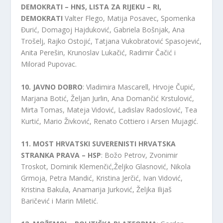
DEMOKRATI – HNS, LISTA ZA RIJEKU – RI,
DEMOKRATI
Valter Flego, Matija Posavec, Spomenka
Đurić, Domagoj Hajduković, Gabriela Bošnjak, Ana
Trošelj, Rajko Ostojić, Tatjana Vukobratović Spasojević,
Anita Perešin, Krunoslav Lukačić, Radimir Čačić i
Milorad Pupovac.
10. JAVNO DOBRO
: Vladimira Mascarell, Hrvoje Čupić,
Marjana Botić, Željan Jurlin, Ana Domančić Krstulović,
Mirta Tomas, Mateja Vidović, Ladislav Radoslović, Tea
Kurtić, Mario Živković, Renato Cottiero i Arsen Mujagić.
11. MOST HRVATSKI SUVERENISTI HRVATSKA
STRANKA PRAVA – HSP
: Božo Petrov, Zvonimir
Troskot, Dominik Klemenčić,Željko Glasnović, Nikola
Grmoja, Petra Mandić, Kristina Jerčić, Ivan Vidović,
Kristina Bakula, Anamarija Jurković, Željka Ilijaš
Baričević i Marin Miletić.