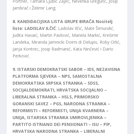
Portner, Tamara Ljubić Zajec, Nevenka Gregurić, Josip
Jambrač i Želimir Lang.
8. KANDIDACIJSKA LISTA GRUPE BIRAČA Nositelj
liste: LADISLAV ILČIĆ
: Ladislav Ilčić, Mate Šimundić,
Judita Havaić, Martin Pavlović, Mariela Markić, Krešimir
Landeka, Miranda Jamnicki Doimi di Delupis, Roby Orlić,
Janja Kontrec, Josip Radmanić, Kata Ninčević i Dario
Perković.
9. ISTARSKI DEMOKRATSKI SABOR – IDS, NEZAVISNA
PLATFORMA SJEVERA – NPS, SAMOSTALNA
DEMOKRATSKA SRPSKA STRANKA – SDSS,
SOCIJALDEMOKRATI, HRVATSKA SOCIJALNO –
LIBERALNA STRANKA – HSLS, PRIMORSKO
GORANSKI SAVEZ – PGS, NARODNA STRANKA –
REFORMISTI – REFORMISTI, UNIJA KVARNERA –
UNIJA, ISTARSKA STRANKA UMIROVLJENIKA –
PARTITO ISTRIANO DEI PENSIONATI – ISU – PIP,
HRVATSKA NARODNA STRANKA – LIBERALNI