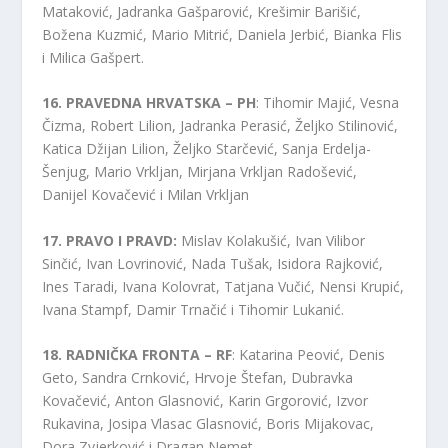
Mataković, Jadranka Gašparović, Krešimir Barišić,
Božena Kuzmić, Mario Mitrić, Daniela Jerbić, Bianka Flis
i Milica Gašpert.
16. PRAVEDNA HRVATSKA – PH
: Tihomir Majić, Vesna
Čizma, Robert Lilion, Jadranka Perasić, Željko Stilinović,
Katica Džijan Lilion, Željko Starčević, Sanja Erdelja-
Šenjug, Mario Vrkljan, Mirjana Vrkljan Radošević,
Danijel Kovačević i Milan Vrkljan
17. PRAVO I PRAVD:
Mislav Kolakušić, Ivan Vilibor
Sinčić, Ivan Lovrinović, Nada Tušak, Isidora Rajković,
Ines Taradi, Ivana Kolovrat, Tatjana Vučić, Nensi Krupić,
Ivana Stampf, Damir Trnačić i Tihomir Lukanić.
18. RADNIČKA FRONTA – RF
: Katarina Peović, Denis
Geto, Sandra Crnković, Hrvoje Štefan, Dubravka
Kovačević, Anton Glasnović, Karin Grgorović, Izvor
Rukavina, Josipa Vlasac Glasnović, Boris Mijakovac,
Dora Zvjerković i Dragan Nemet.