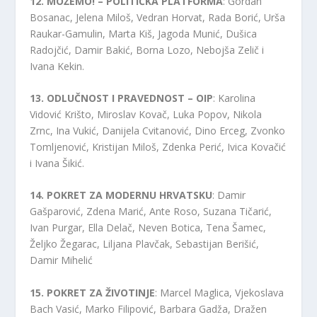
12. MOŽEMO! – POLITIČKA PLATFORMA
: Gordan
Bosanac, Jelena Miloš, Vedran Horvat, Rada Borić, Urša
Raukar-Gamulin, Marta Kiš, Jagoda Munić, Dušica
Radojčić, Damir Bakić, Borna Lozo, Nebojša Zelič i
Ivana Kekin.
13. ODLUČNOST I PRAVEDNOST – OIP
: Karolina
Vidović Krišto, Miroslav Kovač, Luka Popov, Nikola
Zrnc, Ina Vukić, Danijela Cvitanović, Dino Erceg, Zvonko
Tomljenović, Kristijan Miloš, Zdenka Perić, Ivica Kovačić
i Ivana Šikić.
14. POKRET ZA MODERNU HRVATSKU
: Damir
Gašparović, Zdena Marić, Ante Roso, Suzana Tičarić,
Ivan Purgar, Ella Delač, Neven Botica, Tena Šamec,
Željko Žegarac, Liljana Plavčak, Sebastijan Berišić,
Damir Mihelić
15. POKRET ZA ŽIVOTINJE
: Marcel Maglica, Vjekoslava
Bach Vasić, Marko Filipović, Barbara Gadža, Dražen