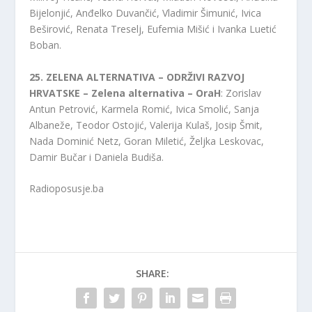
Bijelonjić, Anđelko Duvančić, Vladimir Šimunić, Ivica
Beširović, Renata Treselj, Eufemia Mišić i Ivanka Luetić
Boban.
25. ZELENA ALTERNATIVA – ODRŽIVI RAZVOJ
HRVATSKE – Zelena alternativa – OraH
: Zorislav
Antun Petrović, Karmela Romić, Ivica Smolić, Sanja
Albaneže, Teodor Ostojić, Valerija Kulaš, Josip Šmit,
Nada Dominić Netz, Goran Miletić, Željka Leskovac,
Damir Bučar i Daniela Budiša.
Radioposusje.ba
SHARE: