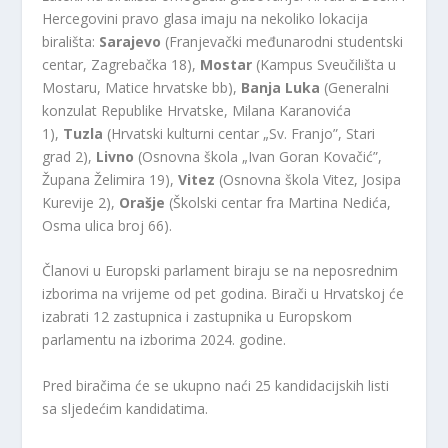
Hercegovini pravo glasa imaju na nekoliko lokacija
birališta:
Sarajevo
(Franjevački međunarodni studentski
centar, Zagrebačka 18),
Mostar
(Kampus Sveučilišta u
Mostaru, Matice hrvatske bb),
Banja Luka
(Generalni
konzulat Republike Hrvatske, Milana Karanovića
1),
Tuzla
(Hrvatski kulturni centar „Sv. Franjo”, Stari
grad 2),
Livno
(Osnovna škola „Ivan Goran Kovačić”,
Župana Želimira 19),
Vitez
(Osnovna škola Vitez, Josipa
Kurevije 2),
Orašje
(Školski centar fra Martina Nedića,
Osma ulica broj 66).
Članovi u Europski parlament biraju se na neposrednim
izborima na vrijeme od pet godina. Birači u Hrvatskoj će
izabrati 12 zastupnica i zastupnika u Europskom
parlamentu na izborima 2024. godine.
Pred biračima će se ukupno naći 25 kandidacijskih listi
sa sljedećim kandidatima.