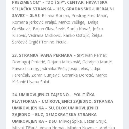
PREZIMENOM” – “DO i SIP”, CENTAR, HRVATSKA
SELJAČKA STRANKA – HSS, GRAĐANSKO-LIBERALNI
SAVEZ – GLAS
: Biljana Borzan, Predrag Fred Matić,
Romana Jerković Kraljić, Marko Vešligaj, Dalija
Orešković, Bojan Glavašević, Sonja Kovač, Joško
Klisović, Vedrana Mišković, Ranko Ostojić, Željka
Šarčević Grgić i Tonino Picula.
23. STRANKA IVANA PERNARA – SIP
: Ivan Pernar,
Domagoj Pintarić, Dajana Milinković, Gabrijela Martić,
Pavao Lutring, Jadranka Pešt, Josip Lelas, Lidija
Ferenčak, Zoran Gunjević, Goranka Dorotić, Marko
Klišanić i Ivana Salai.
24. UMIROVLJENICI ZAJEDNO – POLITIČKA
PLATFORMA – UMIROVLJENICI ZAJEDNO, STRANKA
UMIROVLJENIKA – SU, BLOK UMIROVLJENICI
ZAJEDNO – BUZ, DEMOKRATSKA STRANKA
UMIROVLJENIKA – DSU
: Milivoj Špika, Lazar Grujić,
Milivoj Tičarić, Vesna Horvat, Mladen Novosel, Anđelka