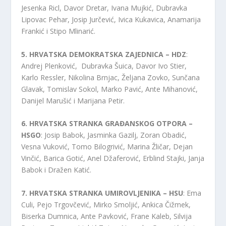
Jesenka Ricl, Davor Dretar, Ivana Mujkić, Dubravka
Lipovac Pehar, Josip Jurčević, Ivica Kukavica, Anamarija
Frankić i Stipo Mlinarić.
5. HRVATSKA DEMOKRATSKA ZAJEDNICA – HDZ
:
Andrej Plenković, Dubravka Šuica, Davor Ivo Stier,
Karlo Ressler, Nikolina Brnjac, Željana Zovko, Sunčana
Glavak, Tomislav Sokol, Marko Pavić, Ante Mihanović,
Danijel Marušić i Marijana Petir.
6. HRVATSKA STRANKA GRAĐANSKOG OTPORA –
HSGO
: Josip Babok, Jasminka Gazilj, Zoran Obadić,
Vesna Vuković, Tomo Bilogrivić, Marina Žličar, Dejan
Vinčić, Barica Gotić, Anel Džaferović, Erblind Stajki, Janja
Babok i Dražen Katić.
7. HRVATSKA STRANKA UMIROVLJENIKA – HSU
: Ema
Culi, Pejo Trgovčević, Mirko Smoljić, Ankica Čižmek,
Biserka Dumnica, Ante Pavković, Frane Kaleb, Silvija