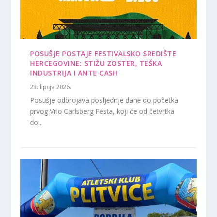
POSUŠJE POSTAJE FESTIVALSKO SREDIŠTE
HERCEGOVINE: STIŽU ZOSTER, TEŠKA
INDUSTRIJA I ANTE CASH
23. lipnja 2026.
Posušje odbrojava posljednje dane do početka
prvog Vrlo Carlsberg Festa, koji će od četvrtka
do...