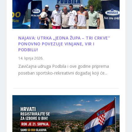
NAJAVA: UTRKA „JEDNA ŽUPA – TRI CRKVE“
PONOVNO POVEZUJE VINJANE, VIR I
PODBILU!
14. lipnja 2026.
Zavičajna udruga Podbila i ove godine priprema
poseban sportsko-rekreativni događaj koji će...