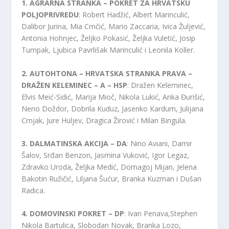
1. AGRARNA STRANKA – POKRET ZA HRVATSKU
POLJOPRIVREDU
: Robert Hadžić, Albert Marinculić,
Dalibor Jurina, Mia Crnčić, Mario Zaccaria, Ivica Žuljević,
Antonia Hohnjec, Željko Pokasić, Željka Vuletić, Josip
Tumpak, Ljubica Pavrlišak Marinculić i Leonila Koller.
2. AUTOHTONA – HRVATSKA STRANKA PRAVA –
DRAŽEN KELEMINEC – A – HSP
: Dražen Keleminec,
Elvis Meić-Sidić, Marija Mioč, Nikola Lukić, Anka Đurišić,
Neno Doždor, Dobrila Kuduz, Jasenko Kardum, Julijana
Crnjak, Jure Huljev, Dragica Žirović i Milan Bingula.
3. DALMATINSKA AKCIJA – DA
: Nino Aviani, Damir
Šalov, Srđan Benzon, Jasmina Vuković, Igor Legaz,
Zdravko Uroda, Željka Medić, Domagoj Mijan, Jelena
Bakotin Ružičić, Liljana Šućur, Branka Kuzman i Dušan
Radica.
4. DOMOVINSKI POKRET – DP
: Ivan Penava,Stephen
Nikola Bartulica, Slobodan Novak, Branka Lozo,