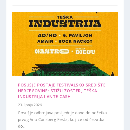
POSUŠJE POSTAJE FESTIVALSKO SREDIŠTE
HERCEGOVINE: STIŽU ZOSTER, TEŠKA
INDUSTRIJA I ANTE CASH
23. lipnja 2026.
Posušje odbrojava posljednje dane do početka
prvog Vrlo Carlsberg Festa, koji će od četvrtka
do...