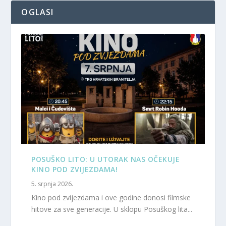
OGLASI
POSUŠKO LITO: U UTORAK NAS OČEKUJE
KINO POD ZVIJEZDAMA!
5. srpnja 2026.
Kino pod zvijezdama i ove godine donosi filmske
hitove za sve generacije. U sklopu Posuškog lita...