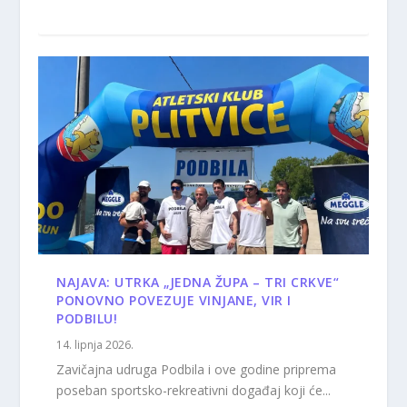
NAJAVA: UTRKA „JEDNA ŽUPA – TRI CRKVE“
PONOVNO POVEZUJE VINJANE, VIR I
PODBILU!
14. lipnja 2026.
Zavičajna udruga Podbila i ove godine priprema
poseban sportsko-rekreativni događaj koji će...