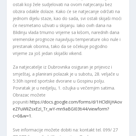
ostali koji žele sudjelovati na ovom natjecanju bez
obzira odakle dolaze. Kako će se natjecanje održati na
jednom dijelu staze, kao do sada, svi ostali skijaši moći
će nesmetano uživati u skijanju. Iako ovih dana na
Blidinju vlada tmurno vrijeme sa kišom, narednih dana
vremenske prognoze najavljuju temperature oko nule i
prestanak oborina, tako da se očekuje pogodno
vrijeme za još jedan skijaški vikend.
Za natjecatelje iz Dubrovnika osiguran je prijevoz i
smještaj, a planirani polazak je u subotu, 28. veljače u
5:30h ispred sportske dvorane u Gospinu polju.
Povratak je u nedjelju, 1. ožujka u večernjim satima.
Obrazac možete
popuniti
https://docs.google.com/forms/d/1HCldXjHAov
eZFuWliZsxEzI_Tr_wY-mn9aBGI03ti44/viewform?
c=0&w=1
.
Sve informacije možete dobiti na: kontakt tel. 099/ 27