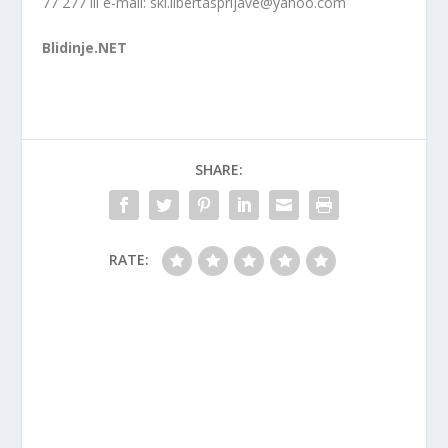
77 277 ili e-mail: ski.libertasprijave@yahoo.com
Blidinje.NET
SHARE:
RATE: