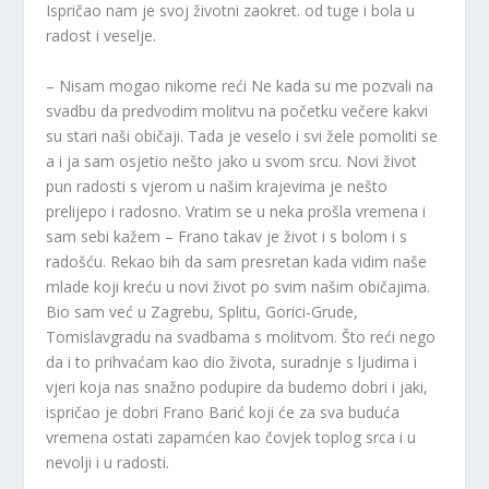
Ispričao nam je svoj životni zaokret. od tuge i bola u
radost i veselje.
– Nisam mogao nikome reći Ne kada su me pozvali na
svadbu da predvodim molitvu na početku večere kakvi
su stari naši običaji. Tada je veselo i svi žele pomoliti se
a i ja sam osjetio nešto jako u svom srcu. Novi život
pun radosti s vjerom u našim krajevima je nešto
prelijepo i radosno. Vratim se u neka prošla vremena i
sam sebi kažem – Frano takav je život i s bolom i s
radošću. Rekao bih da sam presretan kada vidim naše
mlade koji kreću u novi život po svim našim običajima.
Bio sam već u Zagrebu, Splitu, Gorici-Grude,
Tomislavgradu na svadbama s molitvom. Što reći nego
da i to prihvaćam kao dio života, suradnje s ljudima i
vjeri koja nas snažno podupire da budemo dobri i jaki,
ispričao je dobri Frano Barić koji će za sva buduća
vremena ostati zapamćen kao čovjek toplog srca i u
nevolji i u radosti.