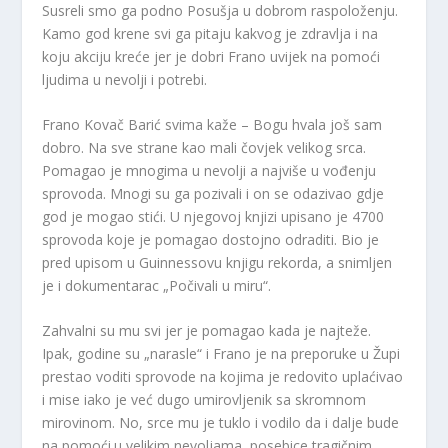
Susreli smo ga podno Posušja u dobrom raspoloženju.
Kamo god krene svi ga pitaju kakvog je zdravlja i na
koju akciju kreće jer je dobri Frano uvijek na pomoći
ljudima u nevolji i potrebi.
Frano Kovač Barić svima kaže – Bogu hvala još sam
dobro. Na sve strane kao mali čovjek velikog srca.
Pomagao je mnogima u nevolji a najviše u vođenju
sprovoda. Mnogi su ga pozivali i on se odazivao gdje
god je mogao stići. U njegovoj knjizi upisano je 4700
sprovoda koje je pomagao dostojno odraditi. Bio je
pred upisom u Guinnessovu knjigu rekorda, a snimljen
je i dokumentarac „Počivali u miru“.
Zahvalni su mu svi jer je pomagao kada je najteže.
Ipak, godine su „narasle“ i Frano je na preporuke u Župi
prestao voditi sprovode na kojima je redovito uplaćivao
i mise iako je već dugo umirovljenik sa skromnom
mirovinom. No, srce mu je tuklo i vodilo da i dalje bude
na pomoći.u velikim nevoljama, posebice tragičnim