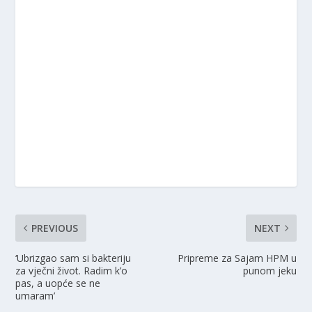
PREVIOUS
NEXT
‘Ubrizgao sam si bakteriju
Pripreme za Sajam HPM u
za vječni život. Radim k’o
punom jeku
pas, a uopće se ne
umaram’