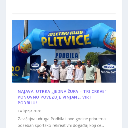
NAJAVA: UTRKA „JEDNA ŽUPA – TRI CRKVE“
PONOVNO POVEZUJE VINJANE, VIR I
PODBILU!
14. lipnja 2026.
Zavičajna udruga Podbila i ove godine priprema
poseban sportsko-rekreativni događaj koji će...