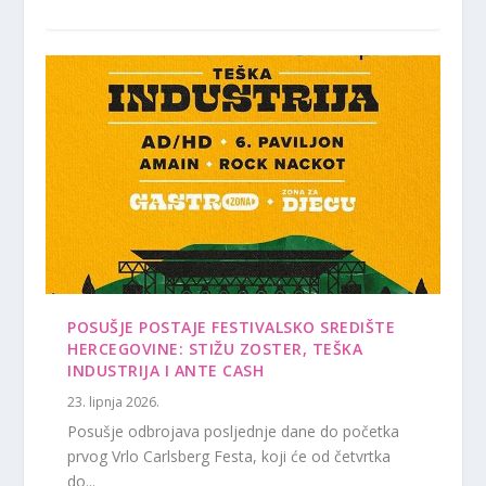
POSUŠJE POSTAJE FESTIVALSKO SREDIŠTE
HERCEGOVINE: STIŽU ZOSTER, TEŠKA
INDUSTRIJA I ANTE CASH
23. lipnja 2026.
Posušje odbrojava posljednje dane do početka
prvog Vrlo Carlsberg Festa, koji će od četvrtka
do...