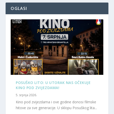
OGLASI
POSUŠKO LITO: U UTORAK NAS OČEKUJE
KINO POD ZVIJEZDAMA!
5. srpnja 2026.
Kino pod zvijezdama i ove godine donosi filmske
hitove za sve generacije. U sklopu Posuškog lita...