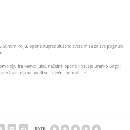
e u Suhom Polju, općina Kupres služena sveta misa za sve poginule
u.
om Polju fra Marko Jukić, načelnik općine Posušje Branko Bago i
m braniteljima upalili su svijeću i pomolili se.
RATE: