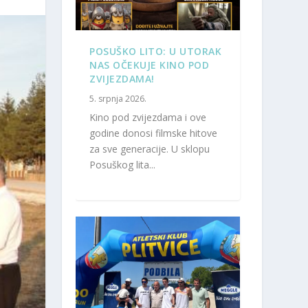
POSUŠKO LITO: U UTORAK
NAS OČEKUJE KINO POD
ZVIJEZDAMA!
5. srpnja 2026.
Kino pod zvijezdama i ove
godine donosi filmske hitove
za sve generacije. U sklopu
Posuškog lita...