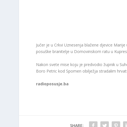
Jučer je u Crkvi Uznesenja blažene djevice Marij
posuške branitelje u Domovinskom ratu u Kupres
Nakon svete mise koju je predvodio župnik u Suh
Boro Petric kod Spomen obilježja stradalim hrvatski
radioposusje.ba
SHARE: