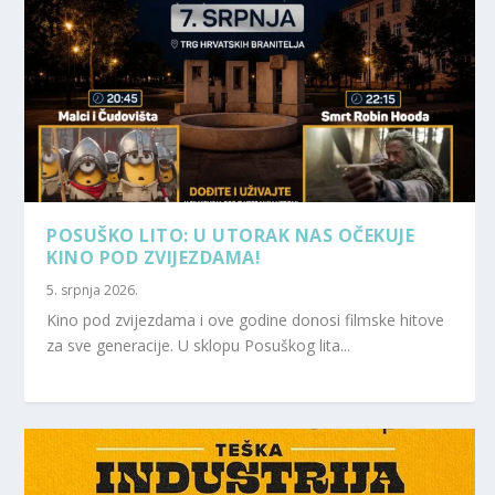
POSUŠKO LITO: U UTORAK NAS OČEKUJE
KINO POD ZVIJEZDAMA!
5. srpnja 2026.
Kino pod zvijezdama i ove godine donosi filmske hitove
za sve generacije. U sklopu Posuškog lita...