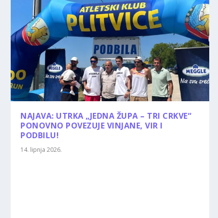
NAJAVA: UTRKA „JEDNA ŽUPA – TRI CRKVE“
PONOVNO POVEZUJE VINJANE, VIR I
PODBILU!
14. lipnja 2026.