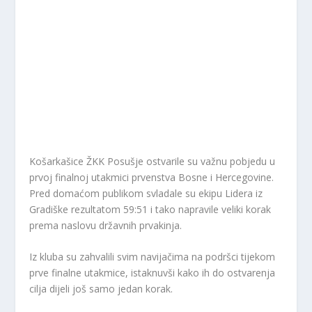
Košarkašice ŽKK Posušje ostvarile su važnu pobjedu u
prvoj finalnoj utakmici prvenstva Bosne i Hercegovine.
Pred domaćom publikom svladale su ekipu Lidera iz
Gradiške rezultatom 59:51 i tako napravile veliki korak
prema naslovu državnih prvakinja.
Iz kluba su zahvalili svim navijačima na podršci tijekom
prve finalne utakmice, istaknuvši kako ih do ostvarenja
cilja dijeli još samo jedan korak.