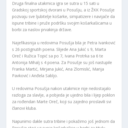
Druga finalna utakmica igra se sutra u 15 sati u
Gradskoj sportskoj dvorani u Posušju, a iz ŽKK Posušje
pozivaju sve ljubitelje košarke, simpatizere i navijače da
ispune tribine i pruže podršku svojim košarkašicama u
borbi za naslov prvakinja države.
Najefikasnija u redovima Posušja bila je Petra Ivanković
s 26 postignutih poena. Slijede Ana Jukić s 9, Marta
Oreč i Ružica Topić sa po 7, Ivana Protrka sa 6 te
Antonija Mihalj s 4 poena. Za Posušje su još nastupile
Franka Martić, Mirjana Jukić, Ana Zlomislić, Marija
Pavković i Anđela Sabljo.
U redovima Posušja nakon utakmice nije nedostajalo
razloga za slavlje, a pobjeda je ujedno bila i lijep poklon
za rođendan Marte Oreč, koji su zajedno proslavili svi
članovi kluba.
Napunimo dakle sutra tribine i pokažimo još jednom da
Posušje stoji uz svoje košarkašice u borbi za titulu