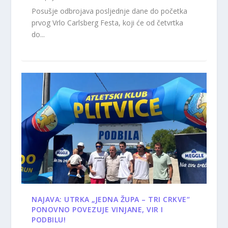
Posušje odbrojava posljednje dane do početka
prvog Vrlo Carlsberg Festa, koji će od četvrtka
do...
NAJAVA: UTRKA „JEDNA ŽUPA – TRI CRKVE“
PONOVNO POVEZUJE VINJANE, VIR I
PODBILU!