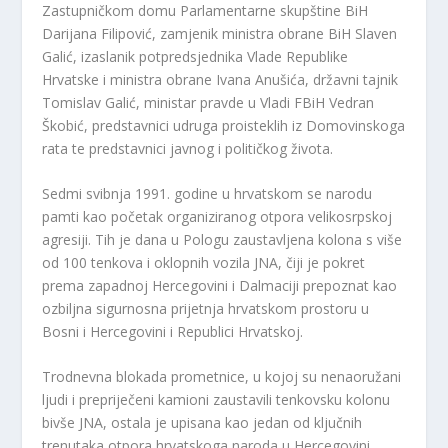
Zastupničkom domu Parlamentarne skupštine BiH
Darijana Filipović, zamjenik ministra obrane BiH Slaven
Galić, izaslanik potpredsjednika Vlade Republike
Hrvatske i ministra obrane Ivana Anušića, državni tajnik
Tomislav Galić, ministar pravde u Vladi FBiH Vedran
Škobić, predstavnici udruga proisteklih iz Domovinskoga
rata te predstavnici javnog i političkog života.
Sedmi svibnja 1991. godine u hrvatskom se narodu
pamti kao početak organiziranog otpora velikosrpskoj
agresiji. Tih je dana u Pologu zaustavljena kolona s više
od 100 tenkova i oklopnih vozila JNA, čiji je pokret
prema zapadnoj Hercegovini i Dalmaciji prepoznat kao
ozbiljna sigurnosna prijetnja hrvatskom prostoru u
Bosni i Hercegovini i Republici Hrvatskoj.
Trodnevna blokada prometnice, u kojoj su nenaoružani
ljudi i prepriječeni kamioni zaustavili tenkovsku kolonu
bivše JNA, ostala je upisana kao jedan od ključnih
trenutaka otpora hrvatskoga naroda u Hercegovini.