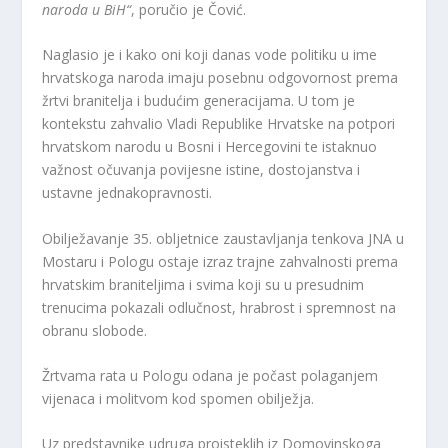
naroda u BiH“
, poručio je Čović.
Naglasio je i kako oni koji danas vode politiku u ime
hrvatskoga naroda imaju posebnu odgovornost prema
žrtvi branitelja i budućim generacijama. U tom je
kontekstu zahvalio Vladi Republike Hrvatske na potpori
hrvatskom narodu u Bosni i Hercegovini te istaknuo
važnost očuvanja povijesne istine, dostojanstva i
ustavne jednakopravnosti.
Obilježavanje 35. obljetnice zaustavljanja tenkova JNA u
Mostaru i Pologu ostaje izraz trajne zahvalnosti prema
hrvatskim braniteljima i svima koji su u presudnim
trenucima pokazali odlučnost, hrabrost i spremnost na
obranu slobode.
Žrtvama rata u Pologu odana je počast polaganjem
vijenaca i molitvom kod spomen obilježja.
Uz predstavnike udruga proisteklih iz Domovinskoga