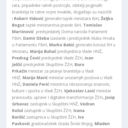
rata, pripadnike ratnih postrojbi, obitelji poginulih
branitelja te ratne vojne invalide, događaju su nazočili
i
Robert Vidović
generalni tajnik ministara BiH
, Željko
Bogut
tajnik ministarstva pravde BiH,
Tomislav
Martinović
predsjedatelj Doma naroda Parlament
FBiH,
Damir Džeba
izaslanik i predsjednik Kluba Hrvata
u Parlamentu FBiH,
Marko Babić
generalni konzul RH u
Mostaru,
Marija Buhač
predsjednica Vlade HNŽ
,
Predrag Čović
predsjednik Vlade ŽZH,
Ivan
Jelčić
predsjednik Skupštine ŽZH,
Đuro
Prkačin
ministar za pitanje branitelja u Vladi
HNŽ,
Marijo Marić
ministar unutarnjih poslova u Vladi
HNŽ
, Daniela Perić
ministrica obrazovanja znanosti,
kulture i sporta u Vladi ŽZH,
Vjekoslav Lasić
ministar
pravosuđa, uprave I digitalne transformacije ŽZH
, Josip
Grbavac
zastupnik u Skupštini HNŽ,
Vedran
Kožul
zastupnik u Skupštini ŽZH,
Ivana
Barišić
zastupnica u Skupštini ŽZH,
Ivo
Pavković
gradonačelnik Grada Široki Brijeg,
Mladen