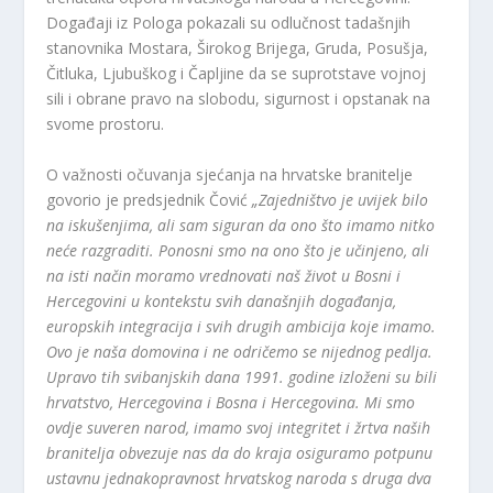
Događaji iz Pologa pokazali su odlučnost tadašnjih
stanovnika Mostara, Širokog Brijega, Gruda, Posušja,
Čitluka, Ljubuškog i Čapljine da se suprotstave vojnoj
sili i obrane pravo na slobodu, sigurnost i opstanak na
svome prostoru.
O važnosti očuvanja sjećanja na hrvatske branitelje
govorio je predsjednik Čović
„Zajedništvo je uvijek bilo
na iskušenjima, ali sam siguran da ono što imamo nitko
neće razgraditi. Ponosni smo na ono što je učinjeno, ali
na isti način moramo vrednovati naš život u Bosni i
Hercegovini u kontekstu svih današnjih događanja,
europskih integracija i svih drugih ambicija koje imamo.
Ovo je naša domovina i ne odričemo se nijednog pedlja.
Upravo tih svibanjskih dana 1991. godine izloženi su bili
hrvatstvo, Hercegovina i Bosna i Hercegovina. Mi smo
ovdje suveren narod, imamo svoj integritet i žrtva naših
branitelja obvezuje nas da do kraja osiguramo potpunu
ustavnu jednakopravnost hrvatskog naroda s druga dva