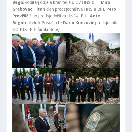
Begi
ć
voditelj odjela branitelja u GV HNS BiH
, Miro
Grabovac Titan
član predsjedništva HNS a BiH,
Pero
Previ
šić
član predsjedništva HNS-a BiH,
Ante
Begi
ć
načelnik Posušja te
Dario Knezović
predsjednik
GO HDZ BiH Široki Brijeg.