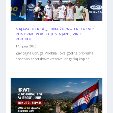
NAJAVA: UTRKA „JEDNA ŽUPA – TRI CRKVE“
PONOVNO POVEZUJE VINJANE, VIR I
PODBILU!
14. lipnja 2026.
Zavičajna udruga Podbila i ove godine priprema
poseban sportsko-rekreativni događaj koji će...