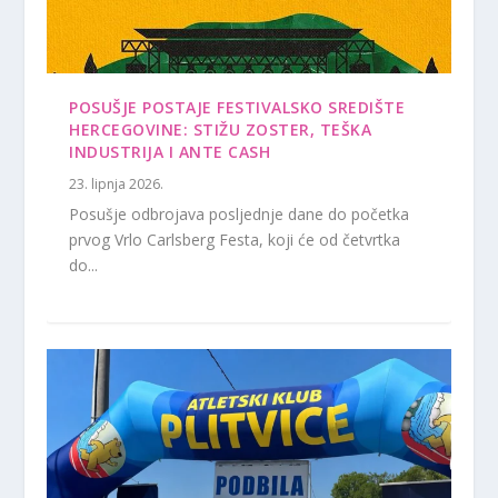
POSUŠJE POSTAJE FESTIVALSKO SREDIŠTE
HERCEGOVINE: STIŽU ZOSTER, TEŠKA
INDUSTRIJA I ANTE CASH
23. lipnja 2026.
Posušje odbrojava posljednje dane do početka
prvog Vrlo Carlsberg Festa, koji će od četvrtka
do...