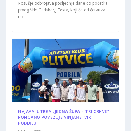
Posušje odbrojava posljednje dane do početka
prvog Vrlo Carlsberg Festa, koji će od četvrtka
do...
NAJAVA: UTRKA „JEDNA ŽUPA – TRI CRKVE“
PONOVNO POVEZUJE VINJANE, VIR I
PODBILU!