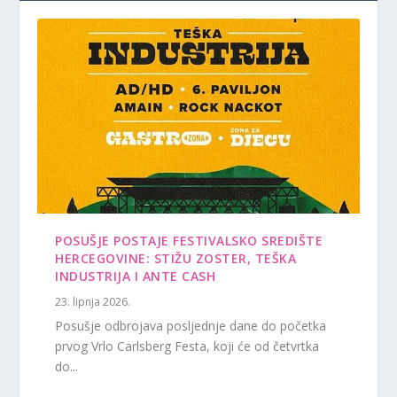
POSUŠJE POSTAJE FESTIVALSKO SREDIŠTE
HERCEGOVINE: STIŽU ZOSTER, TEŠKA
INDUSTRIJA I ANTE CASH
23. lipnja 2026.
Posušje odbrojava posljednje dane do početka
prvog Vrlo Carlsberg Festa, koji će od četvrtka
do...