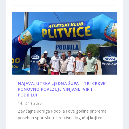
NAJAVA: UTRKA „JEDNA ŽUPA – TRI CRKVE“
PONOVNO POVEZUJE VINJANE, VIR I
PODBILU!
14. lipnja 2026.
Zavičajna udruga Podbila i ove godine priprema
poseban sportsko-rekreativni događaj koji će...