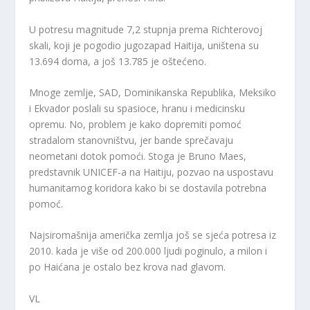
U potresu magnitude 7,2 stupnja prema Richterovoj
skali, koji je pogodio jugozapad Haitija, uništena su
13.694 doma, a još 13.785 je oštećeno.
Mnoge zemlje, SAD, Dominikanska Republika, Meksiko
i Ekvador poslali su spasioce, hranu i medicinsku
opremu. No, problem je kako dopremiti pomoć
stradalom stanovništvu, jer bande sprečavaju
neometani dotok pomoći. Stoga je Bruno Maes,
predstavnik UNICEF-a na Haitiju, pozvao na uspostavu
humanitarnog koridora kako bi se dostavila potrebna
pomoć.
Najsiromašnija američka zemlja još se sjeća potresa iz
2010. kada je više od 200.000 ljudi poginulo, a milon i
po Haićana je ostalo bez krova nad glavom.
VL