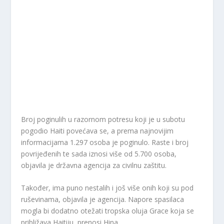
Broj poginulih u razornom potresu koji je u subotu
pogodio Haiti povećava se, a prema najnovijim
informacijama 1.297 osoba je poginulo. Raste i broj
povrijeđenih te sada iznosi više od 5.700 osoba,
objavila je državna agencija za civilnu zaštitu.
Također, ima puno nestalih i još više onih koji su pod
ruševinama, objavila je agencija. Napore spasilaca
mogla bi dodatno otežati tropska oluja Grace koja se
približava Haitiju, prenosi Hina.