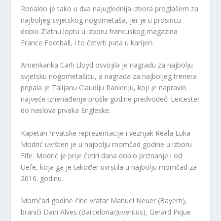
Ronaldo je tako u dva najuglednija izbora proglašem za
najboljeg svjetskog nogometaša, jer je u prosincu
dobio Zlatnu loptu u izboru francuskog magazina
France Football, i to četvrti puta u karijeri.
Amerikanka Carli Lloyd osvojila je nagradu za najbolju
svjetsku nogometašicu, a nagrada za najboljeg trenera
pripala je Talijanu Claudiju Ranieriju, koji je napravio
najveće iznenađenje prošle godine predvodeći Leicester
do naslova prvaka Engleske.
Kapetan hrvatske reprezentacije i veznjak Reala Luka
Modrić uvršten je u najbolju momčad godine u izboru
Fife. Modrić je prije četiri dana dobio priznanje i od
Uefe, koja ga je također uvrstila u najbolju momčad za
2016. godinu.
Momčad godine čine vratar Manuel Neuer (Bayern),
braniči Dani Alves (Barcelona/Juventus), Gerard Pique