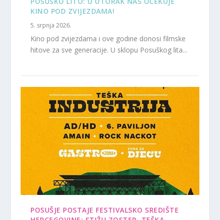
POSUŠKO LITO: U UTORAK NAS OČEKUJE
KINO POD ZVIJEZDAMA!
5. srpnja 2026.
Kino pod zvijezdama i ove godine donosi filmske
hitove za sve generacije. U sklopu Posuškog lita...
POSUŠJE POSTAJE FESTIVALSKO SREDIŠTE
HERCEGOVINE: STIŽU ZOSTER, TEŠKA