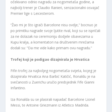
očekivano odnio nagradu za nogometaša godine, a
najbolji trener je Claudio Ranieri, senzacionalni osvajač
Premier lige s Leicesterom.
“Žao mi je što igrači Barcelone nisu ovdje,” bocnuo je
po primitku nagrade svoje ljutite rival, koji su se ispričali
za ne dolazak na ceremoniju dodjele obavezama u
Kupu kralja, a komentatori na društvenim mrežama
dodali su: “Da me vide kako primam ovu nagradu.”
Trofej koji je podigao dizajnirala je Hrvatica
Fifin trofej za najboljeg nogometaša svijeta, kojeg je
dizajnirala Hrvatica Ana Barbić Katičić, Ronaldu je na
svečanosti u Zuerichu uručio predsjednik Fife Gianni
Infantino.
Iza Ronalda su se plasirali napadač Barcelone Lionel
Messi, te Antoine Griezmann iz Atletico Madrida.