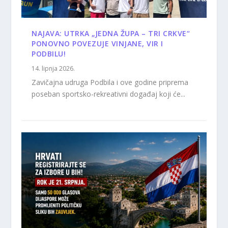
NAJAVA: UTRKA „JEDNA ŽUPA – TRI CRKVE“
PONOVNO POVEZUJE VINJANE, VIR I
PODBILU!
14. lipnja 2026.
Zavičajna udruga Podbila i ove godine priprema
poseban sportsko-rekreativni događaj koji će...