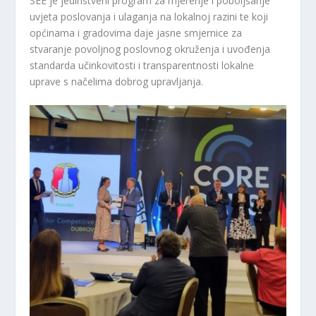
SEE je jedinstveni program za mjerenje i poboljšanje
uvjeta poslovanja i ulaganja na lokalnoj razini te koji
općinama i gradovima daje jasne smjernice za
stvaranje povoljnog poslovnog okruženja i uvođenja
standarda učinkovitosti i transparentnosti lokalne
uprave s načelima dobrog upravljanja.