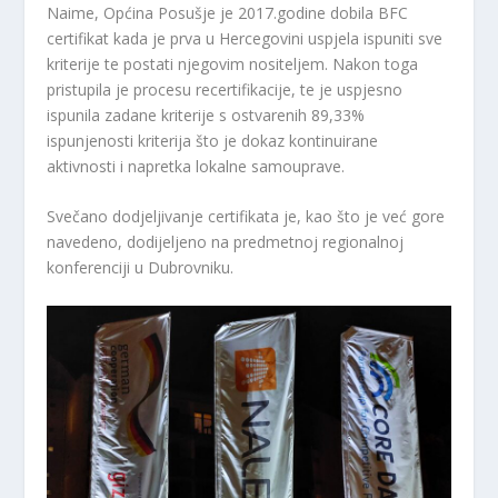
Naime, Općina Posušje je 2017.godine dobila BFC
certifikat kada je prva u Hercegovini uspjela ispuniti sve
kriterije te postati njegovim nositeljem. Nakon toga
pristupila je procesu recertifikacije, te je uspjesno
ispunila zadane kriterije s ostvarenih 89,33%
ispunjenosti kriterija što je dokaz kontinuirane
aktivnosti i napretka lokalne samouprave.
Svečano dodjeljivanje certifikata je, kao što je već gore
navedeno, dodijeljeno na predmetnoj regionalnoj
konferenciji u Dubrovniku.