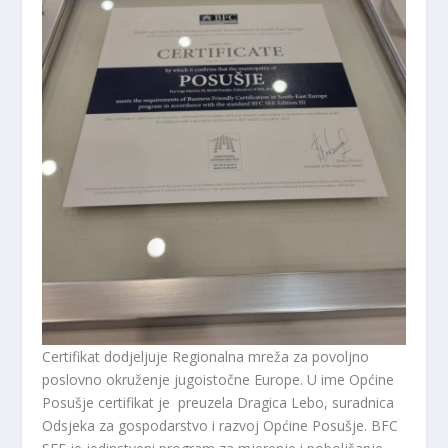
Certifikat dodjeljuje Regionalna mreža za povoljno
poslovno okruženje jugoistočne Europe. U ime Općine
Posušje certifikat je preuzela Dragica Lebo, suradnica
Odsjeka za gospodarstvo i razvoj Općine Posušje. BFC