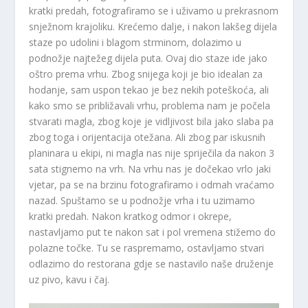
kratki predah, fotografiramo se i uživamo u prekrasnom
snježnom krajoliku. Krećemo dalje, i nakon lakšeg dijela
staze po udolini i blagom strminom, dolazimo u
podnožje najtežeg dijela puta. Ovaj dio staze ide jako
oštro prema vrhu. Zbog snijega koji je bio idealan za
hodanje, sam uspon tekao je bez nekih poteškoća, ali
kako smo se približavali vrhu, problema nam je počela
stvarati magla, zbog koje je vidljivost bila jako slaba pa
zbog toga i orijentacija otežana. Ali zbog par iskusnih
planinara u ekipi, ni magla nas nije spriječila da nakon 3
sata stignemo na vrh. Na vrhu nas je dočekao vrlo jaki
vjetar, pa se na brzinu fotografiramo i odmah vraćamo
nazad. Spuštamo se u podnožje vrha i tu uzimamo
kratki predah. Nakon kratkog odmor i okrepe,
nastavljamo put te nakon sat i pol vremena stižemo do
polazne točke. Tu se raspremamo, ostavljamo stvari
odlazimo do restorana gdje se nastavilo naše druženje
uz pivo, kavu i čaj.