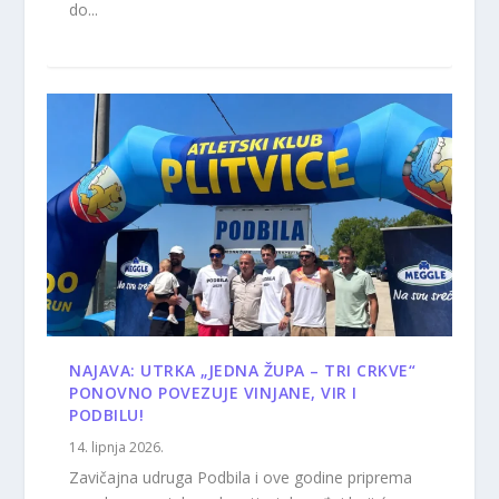
do...
NAJAVA: UTRKA „JEDNA ŽUPA – TRI CRKVE“
PONOVNO POVEZUJE VINJANE, VIR I
PODBILU!
14. lipnja 2026.
Zavičajna udruga Podbila i ove godine priprema