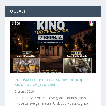
OGLASI
POSUŠKO LITO: U UTORAK NAS OČEKUJE
KINO POD ZVIJEZDAMA!
5. srpnja 2026.
Kino pod zvijezdama i ove godine donosi filmske
hitove za sve generacije. U sklopu Posuškog lita...