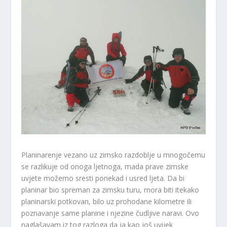
Planinarenje vezano uz zimsko razdoblje u mnogočemu
se razlikuje od onoga ljetnoga, mada prave zimske
uvjete možemo sresti ponekad i usred ljeta. Da bi
planinar bio spreman za zimsku turu, mora biti itekako
planinarski potkovan, bilo uz prohodane kilometre ili
poznavanje same planine i njezine čudljive naravi. Ovo
naglašavam iz tog razloga da ja kao još uvijek