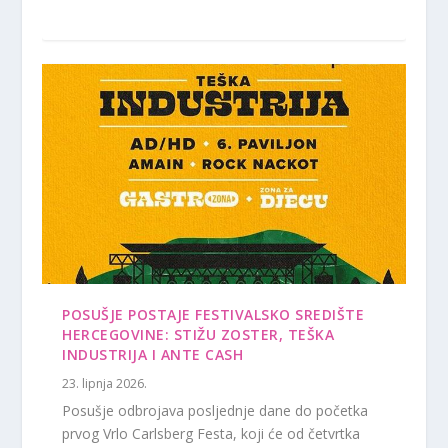
POSUŠJE POSTAJE FESTIVALSKO SREDIŠTE
HERCEGOVINE: STIŽU ZOSTER, TEŠKA
INDUSTRIJA I ANTE CASH
23. lipnja 2026.
Posušje odbrojava posljednje dane do početka
prvog Vrlo Carlsberg Festa, koji će od četvrtka