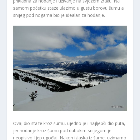
prikladna za hodanje i uživanje na svježem zraku. Na
samom početku staze ulazimo u gustu borovu šumu a
snijeg pod nogama bio je idealan za hodanje.
Ovaj dio staze kroz šumu, ujedno je i najljepši dio puta,
jer hodanje kroz šumu pod dubokim snijegom je
neopisivo lijep ugođaj. Nakon izlaska iz šume, uzimamo