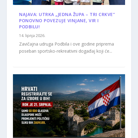
NAJAVA: UTRKA „JEDNA ŽUPA – TRI CRKVE“
PONOVNO POVEZUJE VINJANE, VIR I
PODBILU!
14. lipnja 2026.
Zavičajna udruga Podbila i ove godine priprema
poseban sportsko-rekreativni događaj koji će...