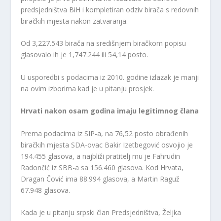
predsjedništva BiH i kompletiran odziv birača s redovnih
biračkih mjesta nakon zatvaranja.
Od 3,227.543 birača na središnjem biračkom popisu
glasovalo ih je 1,747.244 ili 54,14 posto.
U usporedbi s podacima iz 2010. godine izlazak je manji
na ovim izborima kad je u pitanju prosjek.
Hrvati nakon osam godina imaju legitimnog člana
Prema podacima iz SIP-a, na 76,52 posto obrađenih
biračkih mjesta SDA-ovac Bakir Izetbegović osvojio je
194.455 glasova, a najbliži pratitelj mu je Fahrudin
Radončić iz SBB-a sa 156.460 glasova. Kod Hrvata,
Dragan Čović ima 88.994 glasova, a Martin Raguž
67.948 glasova.
Kada je u pitanju srpski član Predsjedništva, Željka