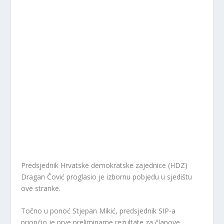
Predsjednik Hrvatske demokratske zajednice (HDZ)
Dragan Čović proglasio je izbornu pobjedu u sjedištu
ove stranke.
Točno u ponoć Stjepan Mikić, predsjednik SIP-a
priopćio je prve preliminarne rezultate za članove