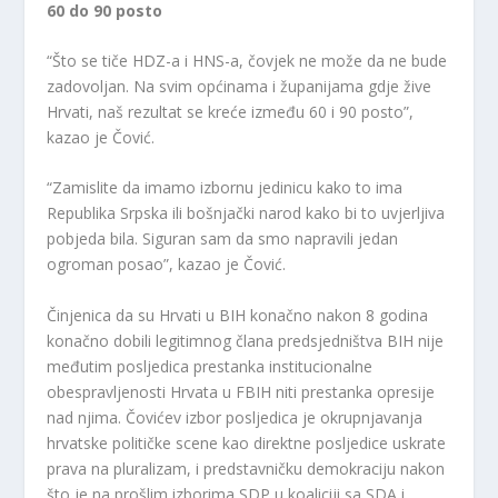
60 do 90 posto
“Što se tiče HDZ-a i HNS-a, čovjek ne može da ne bude
zadovoljan. Na svim općinama i županijama gdje žive
Hrvati, naš rezultat se kreće između 60 i 90 posto”,
kazao je Čović.
“Zamislite da imamo izbornu jedinicu kako to ima
Republika Srpska ili bošnjački narod kako bi to uvjerljiva
pobjeda bila. Siguran sam da smo napravili jedan
ogroman posao”, kazao je Čović.
Činjenica da su Hrvati u BIH konačno nakon 8 godina
konačno dobili legitimnog člana predsjedništva BIH nije
međutim posljedica prestanka institucionalne
obespravljenosti Hrvata u FBIH niti prestanka opresije
nad njima. Čovićev izbor posljedica je okrupnjavanja
hrvatske političke scene kao direktne posljedice uskrate
prava na pluralizam, i predstavničku demokraciju nakon
što je na prošlim izborima SDP u koaliciji sa SDA i