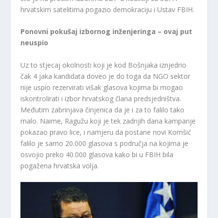
hrvatskim satelitima pogazio demokraciju i Ustav FBIH.
Ponovni pokušaj izbornog inženjeringa – ovaj put
neuspio
Uz to stjecaj okolnosti koji je kod Bošnjaka iznjedrio
čak 4 jaka kandidata doveo je do toga da NGO sektor
nije uspio rezervirati višak glasova kojima bi mogao
iskontrolirati i izbor hrvatskog člana predsjedništva.
Međutim zabrinjava činjenica da je i za to falilo tako
malo. Naime, Ragužu koji je tek zadnjih dana kampanje
pokazao pravo lice, i namjeru da postane novi Komšić
falilo je samo 20.000 glasova s područja na kojima je
osvojio preko 40.000 glasova kako bi u FBIH bila
pogažena hrvatska volja.