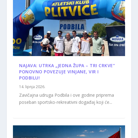
NAJAVA: UTRKA „JEDNA ŽUPA – TRI CRKVE“
PONOVNO POVEZUJE VINJANE, VIR I
PODBILU!
14. lipnja 2026.
Zavičajna udruga Podbila i ove godine priprema
poseban sportsko-rekreativni događaj koji će...