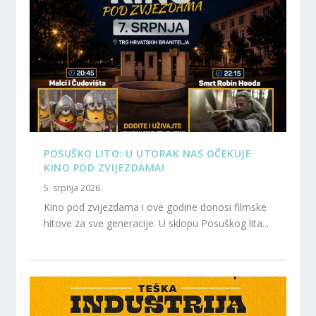
POSUŠKO LITO: U UTORAK NAS OČEKUJE
KINO POD ZVIJEZDAMA!
5. srpnja 2026.
Kino pod zvijezdama i ove godine donosi filmske
hitove za sve generacije. U sklopu Posuškog lita...