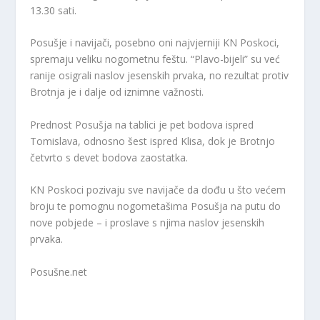
13.30 sati.
Posušje i navijači, posebno oni najvjerniji KN Poskoci,
spremaju veliku nogometnu feštu. “Plavo-bijeli” su već
ranije osigrali naslov jesenskih prvaka, no rezultat protiv
Brotnja je i dalje od iznimne važnosti.
Prednost Posušja na tablici je pet bodova ispred
Tomislava, odnosno šest ispred Klisa, dok je Brotnjo
četvrto s devet bodova zaostatka.
KN Poskoci pozivaju sve navijače da dođu u što većem
broju te pomognu nogometašima Posušja na putu do
nove pobjede – i proslave s njima naslov jesenskih
prvaka.
Posušne.net