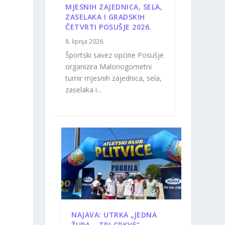
MJESNIH ZAJEDNICA, SELA,
ZASELAKA I GRADSKIH
ČETVRTI POSUŠJE 2026.
a
8. lipnja 2026.
Športski savez općine Posušje
organizira Malonogometni
turnir mjesnih zajednica, sela,
zaselaka i...
NAJAVA: UTRKA „JEDNA
ŽUPA – TRI CRKVE“