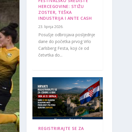
FESTIVALSKO SREDIŠTE
HERCEGOVINE: STIŽU
ZOSTER, TEŠKA
INDUSTRIJA I ANTE CASH
23. lipnja 2026.
Posušje odbrojava posljednje
dane do početka prvog Vrlo
Carlsberg Festa, koji će od
četvrtka do...
REGISTRIRAJTE SE ZA