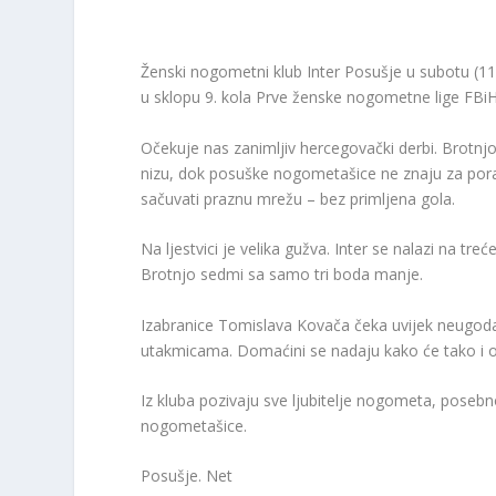
Ženski nogometni klub Inter Posušje u subotu (1
u sklopu 9. kola Prve ženske nogometne lige FBi
Očekuje nas zanimljiv hercegovački derbi. Brotnj
nizu, dok posuške nogometašice ne znaju za poraz
sačuvati praznu mrežu – bez primljena gola.
Na ljestvici je velika gužva. Inter se nalazi na t
Brotnjo sedmi sa samo tri boda manje.
Izabranice Tomislava Kovača čeka uvijek neugod
utakmicama. Domaćini se nadaju kako će tako i o
Iz kluba pozivaju sve ljubitelje nogometa, poseb
nogometašice.
Posušje. Net