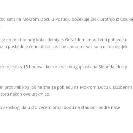
1:00 sati) na Mokrom Docu u Posušju dočekuje ŽNK Brotnjo iz Čitluk
H
o je do prethodnog kola i derbija s Goraždom imao četiri pobjede u
 u posljednje četiri utakmice. I ne samo to, već su u njima uspjele
rećem mjestu s 15 bodova, koliko ima i drugoplasirana Sloboda, dok je
an protivnik koji još ne zna za pobjedu na Mokrom Docu u službenim
stati nakon ove utakmice.
no ženskog, da u što većem broju dođu na stadion i bodre naše