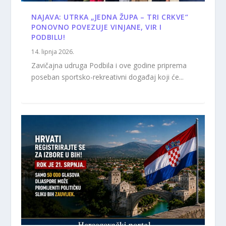
NAJAVA: UTRKA „JEDNA ŽUPA – TRI CRKVE“
PONOVNO POVEZUJE VINJANE, VIR I
PODBILU!
14. lipnja 2026.
Zavičajna udruga Podbila i ove godine priprema
poseban sportsko-rekreativni događaj koji će...