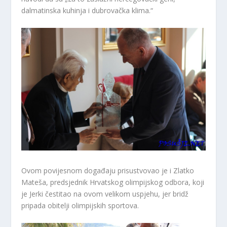
dalmatinska kuhinja i dubrovačka klima.“
Ovom povijesnom događaju prisustvovao je i Zlatko
Mateša, predsjednik Hrvatskog olimpijskog odbora, koji
je Jerki čestitao na ovom velikom uspjehu, jer bridž
pripada obitelji olimpijskih sportova.