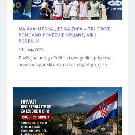
NAJAVA: UTRKA „JEDNA ŽUPA – TRI CRKVE“
PONOVNO POVEZUJE VINJANE, VIR I
PODBILU!
14. lipnja 2026.
Zavičajna udruga Podbila i ove godine priprema
poseban sportsko-rekreativni događaj koji će...