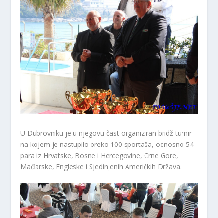
U Dubrovniku je u njegovu čast organiziran bridž turnir
na kojem je nastupilo preko 100 sportaša, odnosno 54
para iz Hrvatske, Bosne i Hercegovine, Crne Gore,
Mađarske, Engleske i Sjedinjenih Američkih Država.