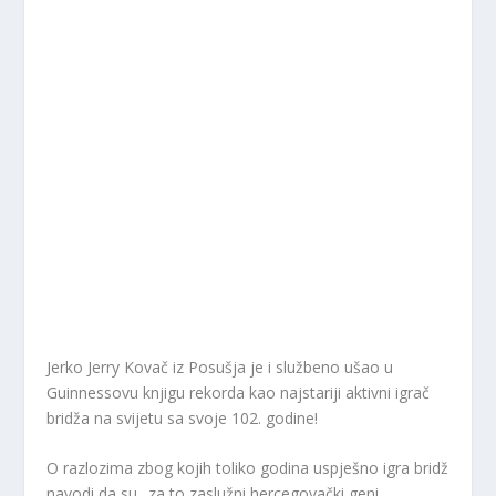
Jerko Jerry Kovač iz Posušja je i službeno ušao u
Guinnessovu knjigu rekorda kao najstariji aktivni igrač
bridža na svijetu sa svoje 102. godine!
O razlozima zbog kojih toliko godina uspješno igra bridž
navodi da su „za to zaslužni hercegovački geni,