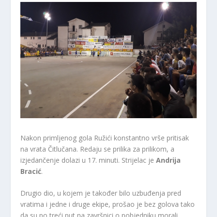
Nakon primljenog gola Ružići konstantno vrše pritisak
na vrata Čitlučana. Redaju se prilika za prilikom, a
izjedančenje dolazi u 17. minuti. Strijelac je
Andrija
Bracić
.
Drugio dio, u kojem je također bilo uzbuđenja pred
vratima i jedne i druge ekipe, prošao je bez golova tako
da su po treći put na završnici o pobjedniku morali