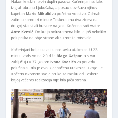
Nakon kratkih i brzih duplih pasova Kočerinjani su lako
izigrali obranu Ljubušaka, a posao dovršava njihov
kapetan
Mario Mikulić
za početno vodstvo. Odmah
zatim u samo tri minute Teskera ima dva zicera na
drugoj stativi ali bravure na golu Kočerina radi vratar
Ante Kvesić
. Do kraja poluvremena bilo je još nekoliko
poluprilika na obje strane ali su mreže mirovale.
Kočerinjani bolje ulaze i u nastavku utakmice. U 22.
minuti vodstvo na 2:0 diže
Blago Gašpar
, a stvar
zaključuju u 37. golom
Ivana Kvesića
za potvrdu
polufinala. Bila je ovo izjednačena utakmica u kojoj je
Kočerin iskoristio svoje prilike za razliku od Teskere
kojoj večeras realizacija nije bila jača strana.