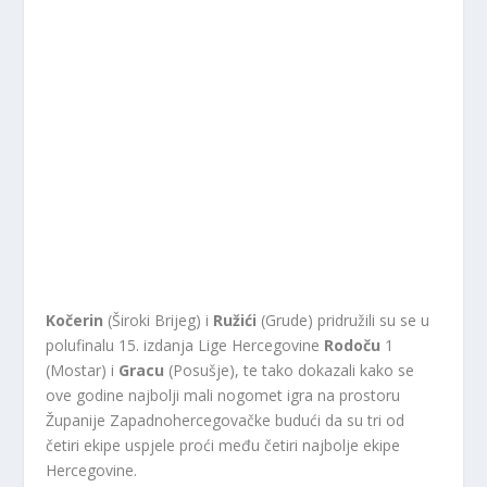
Kočerin
(Široki Brijeg) i
Ružići
(Grude) pridružili su se u
polufinalu 15. izdanja Lige Hercegovine
Rodoču
1
(Mostar) i
Gracu
(Posušje), te tako dokazali kako se
ove godine najbolji mali nogomet igra na prostoru
Županije Zapadnohercegovačke budući da su tri od
četiri ekipe uspjele proći među četiri najbolje ekipe
Hercegovine.