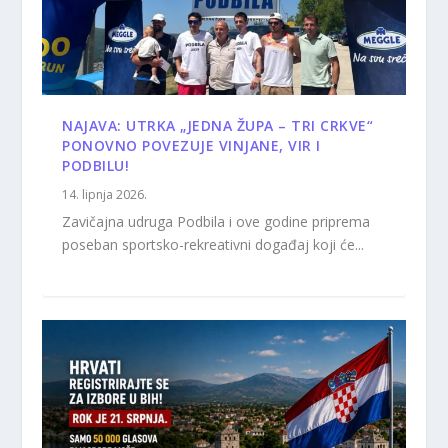
NAJAVA: UTRKA „JEDNA ŽUPA – TRI CRKVE“
PONOVNO POVEZUJE VINJANE, VIR I
PODBILU!
14. lipnja 2026.
Zavičajna udruga Podbila i ove godine priprema
poseban sportsko-rekreativni događaj koji će...