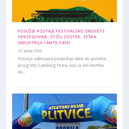
POSUŠJE POSTAJE FESTIVALSKO SREDIŠTE
HERCEGOVINE: STIŽU ZOSTER, TEŠKA
INDUSTRIJA I ANTE CASH
23. lipnja 2026.
Posušje odbrojava posljednje dane do početka
prvog Vrlo Carlsberg Festa, koji će od četvrtka
do...