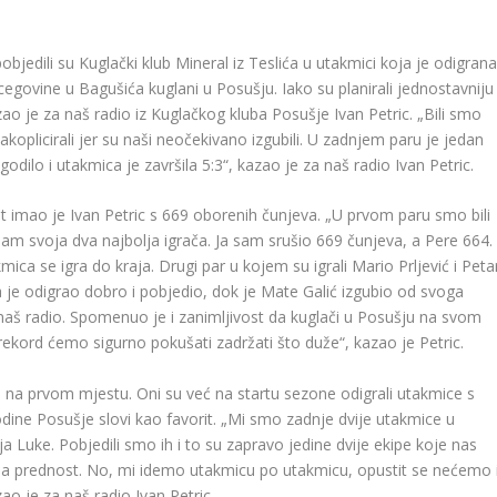
jedili su Kuglački klub Mineral iz Teslića u utakmici koja je odigran
cegovine u Bagušića kuglani u Posušju. Iako su planirali jednostavniju
zao je za naš radio iz Kuglačkog kluba Posušje Ivan Petric. „Bili smo
koplicirali jer su naši neočekivano izgubili. U zadnjem paru je jedan
dilo i utakmica je završila 5:3“, kazao je za naš radio Ivan Petric.
ltat imao je Ivan Petric s 669 oborenih čunjeva. „U prvom paru smo bili
u nam svoja dva najbolja igrača. Ja sam srušio 669 čunjeva, a Pere 664.
ica se igra do kraja. Drugi par u kojem su igrali Mario Prljević i Peta
a je odigrao dobro i pobjedio, dok je Mate Galić izgubio od svoga
a naš radio. Spomenuo je i zanimljivost da kuglači u Posušju na svom
 rekord ćemo sigurno pokušati zadržati što duže“, kazao je Petric.
e na prvom mjestu. Oni su već na startu sezone odigrali utakmice s
dine Posušje slovi kao favorit. „Mi smo zadnje dvije utakmice u
ja Luke. Pobjedili smo ih i to su zapravo jedine dvije ekipe koje nas
a prednost. No, mi idemo utakmicu po utakmicu, opustit se nećemo 
o je za naš radio Ivan Petric.