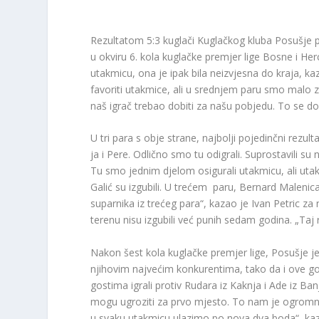
Rezultatom 5:3 kuglači Kuglačkog kluba Posušje pob
u okviru 6. kola kuglačke premjer lige Bosne i Her
utakmicu, ona je ipak bila neizvjesna do kraja, ka
favoriti utakmice, ali u srednjem paru smo malo za
naš igrač trebao dobiti za našu pobjedu. To se dogo
U tri para s obje strane, najbolji pojedinčni rezu
ja i Pere. Odlično smo tu odigrali. Suprostavili s
Tu smo jednim djelom osigurali utakmicu, ali utakm
Galić su izgubili. U trećem paru, Bernard Malenic
suparnika iz trećeg para“, kazao je Ivan Petric z
terenu nisu izgubili već punih sedam godina. „Taj
Nakon šest kola kuglačke premjer lige, Posušje j
njihovim najvećim konkurentima, tako da i ove go
gostima igrali protiv Rudara iz Kaknja i Ade iz Ban
mogu ugroziti za prvo mjesto. To nam je ogromn
u svaku utakmicu ulazimo po nova dva boda“, kaza