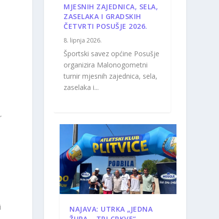
MJESNIH ZAJEDNICA, SELA,
ZASELAKA I GRADSKIH
ČETVRTI POSUŠJE 2026.
a
8. lipnja 2026.
Športski savez općine Posušje
organizira Malonogometni
turnir mjesnih zajednica, sela,
zaselaka i...
r
i
NAJAVA: UTRKA „JEDNA
ŽUPA – TRI CRKVE“