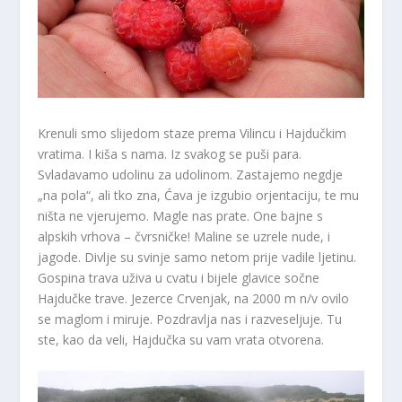
Krenuli smo slijedom staze prema Vilincu i Hajdučkim
vratima. I kiša s nama. Iz svakog se puši para.
Svladavamo udolinu za udolinom. Zastajemo negdje
„na pola“, ali tko zna, Ćava je izgubio orjentaciju, te mu
ništa ne vjerujemo. Magle nas prate. One bajne s
alpskih vrhova – čvrsničke! Maline se uzrele nude, i
jagode. Divlje su svinje samo netom prije vadile ljetinu.
Gospina trava uživa u cvatu i bijele glavice sočne
Hajdučke trave. Jezerce Crvenjak, na 2000 m n/v ovilo
se maglom i miruje. Pozdravlja nas i razveseljuje. Tu
ste, kao da veli, Hajdučka su vam vrata otvorena.