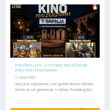
POSUŠKO LITO: U UTORAK NAS OČEKUJE
KINO POD ZVIJEZDAMA!
5. srpnja 2026.
Kino pod zvijezdama i ove godine donosi filmske
hitove za sve generacije. U sklopu Posuškog lita...