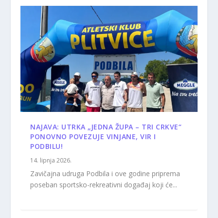
NAJAVA: UTRKA „JEDNA ŽUPA – TRI CRKVE“
PONOVNO POVEZUJE VINJANE, VIR I
PODBILU!
14. lipnja 2026.
Zavičajna udruga Podbila i ove godine priprema
poseban sportsko-rekreativni događaj koji će...