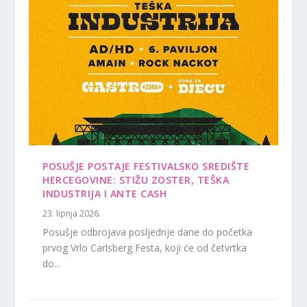
POSUŠJE POSTAJE FESTIVALSKO SREDIŠTE
HERCEGOVINE: STIŽU ZOSTER, TEŠKA
INDUSTRIJA I ANTE CASH
23. lipnja 2026.
Posušje odbrojava posljednje dane do početka
prvog Vrlo Carlsberg Festa, koji će od četvrtka
do...