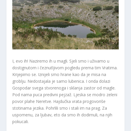
I, evo ih! Naziremo ih u magli. Sjeli smo i uživamo u
dostignutom i čeznutljivom pogledu prema tim Vratima.
Krijepimo se. Iznijeli smo hrane kao da je misa na
groblju. Nedostajala je samo lubenica. I onda dolazi
Gospodar svega stvorenoga i sklanja zastor od magle.
Pod nama puca predivni pejzaž. Ljeska se modro zeleni
povor plahe Neretve. Hajdučka vrata progovoriše
stotinama jezika. Pohrlili smo i stali im na prag. Za
uspomenu, za ljubav, eto da smo ih dodirnuli, na njih
pokucali.