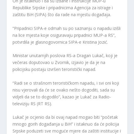
On je istaknuo i da su izdane i instrukcije MUP-u
Republike Srpske i pripadnicima Agencija za istrage i
zaštitu BiH (SIPA) što da rade na mjestu događaja.
“Pripadnici SIPA-e odmah su po saznanju o napadu izišli
na lice mjesta koje osiguravaju pripadnici MUP-a RS”,
potvrdila je glasnogovornica SIPA-e Kristina Jozić.
Ministar unutarnjih poslova RS-a Dragan Lukač, koji je
večeras doputovao u Zvornik, izjavio je da je na
policijsku postaju izvršen teroristički napad.
“Radi se o strašnom terorističkom napadu, i svi oni koji
nisu vjerovali da će se ovako nešto dogoditi, sada su
vidjeli da se to dogodilo”, kazao je Lukač za Radio-
televiziju RS (RT RS).
Lukač je ocjenio da bi ovaj napad mogao biti “početak
mnogo gorih događanja u BiH” i istaknuo da će policija
Srpske poduzeti sve moguće mjere da zaštiti institucije i