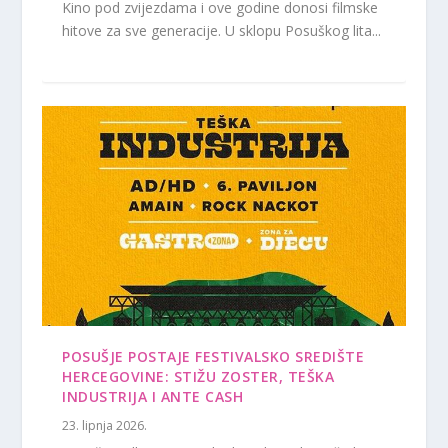
Kino pod zvijezdama i ove godine donosi filmske
hitove za sve generacije. U sklopu Posuškog lita...
POSUŠJE POSTAJE FESTIVALSKO SREDIŠTE
HERCEGOVINE: STIŽU ZOSTER, TEŠKA
INDUSTRIJA I ANTE CASH
23. lipnja 2026.