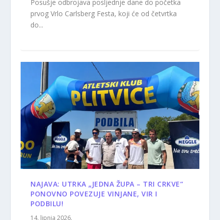
Posušje odbrojava posljednje dane do početka
prvog Vrlo Carlsberg Festa, koji će od četvrtka
do...
NAJAVA: UTRKA „JEDNA ŽUPA – TRI CRKVE“
PONOVNO POVEZUJE VINJANE, VIR I
PODBILU!
14. lipnja 2026.