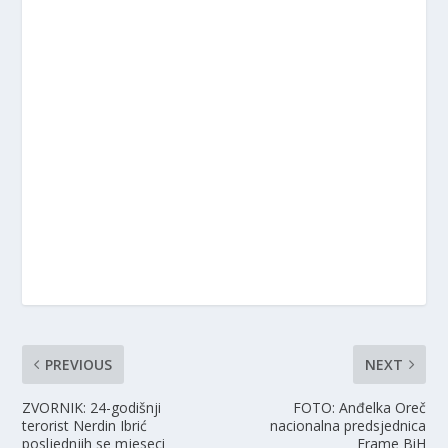
PREVIOUS
NEXT
ZVORNIK: 24-godišnji
FOTO: Anđelka Oreč
terorist Nerdin Ibrić
nacionalna predsjednica
posljednjih se mjeseci
Frame BiH