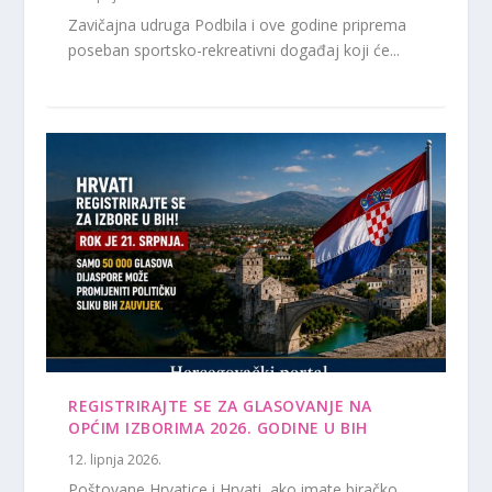
Zavičajna udruga Podbila i ove godine priprema
poseban sportsko-rekreativni događaj koji će...
REGISTRIRAJTE SE ZA GLASOVANJE NA
OPĆIM IZBORIMA 2026. GODINE U BIH
12. lipnja 2026.
Poštovane Hrvatice i Hrvati, ako imate biračko