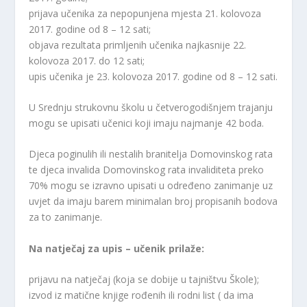
prijava učenika za nepopunjena mjesta 21. kolovoza
2017. godine od 8 – 12 sati;
objava rezultata primljenih učenika najkasnije 22.
kolovoza 2017. do 12 sati;
upis učenika je 23. kolovoza 2017. godine od 8 – 12 sati.
U Srednju strukovnu školu u četverogodišnjem trajanju
mogu se upisati učenici koji imaju najmanje 42 boda.
Djeca poginulih ili nestalih branitelja Domovinskog rata
te djeca invalida Domovinskog rata invaliditeta preko
70% mogu se izravno upisati u određeno zanimanje uz
uvjet da imaju barem minimalan broj propisanih bodova
za to zanimanje.
Na natječaj za upis – učenik prilaže:
prijavu na natječaj (koja se dobije u tajništvu Škole);
izvod iz matične knjige rođenih ili rodni list ( da ima