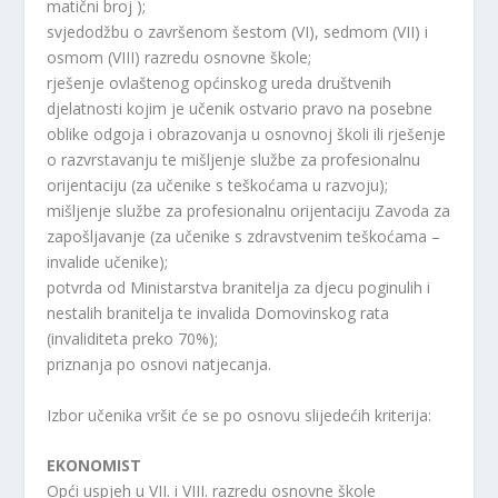
matični broj );
svjedodžbu o završenom šestom (VI), sedmom (VII) i
osmom (VIII) razredu osnovne škole;
rješenje ovlaštenog općinskog ureda društvenih
djelatnosti kojim je učenik ostvario pravo na posebne
oblike odgoja i obrazovanja u osnovnoj školi ili rješenje
o razvrstavanju te mišljenje službe za profesionalnu
orijentaciju (za učenike s teškoćama u razvoju);
mišljenje službe za profesionalnu orijentaciju Zavoda za
zapošljavanje (za učenike s zdravstvenim teškoćama –
invalide učenike);
potvrda od Ministarstva branitelja za djecu poginulih i
nestalih branitelja te invalida Domovinskog rata
(invaliditeta preko 70%);
priznanja po osnovi natjecanja.
Izbor učenika vršit će se po osnovu slijedećih kriterija:
EKONOMIST
Opći uspjeh u VII. i VIII. razredu osnovne škole