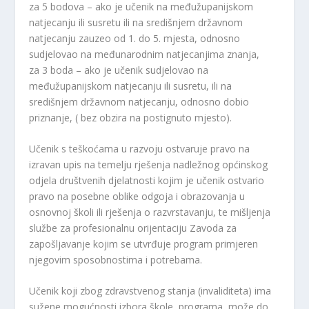
za 5 bodova – ako je učenik na međužupanijskom
natjecanju ili susretu ili na središnjem državnom
natjecanju zauzeo od 1. do 5. mjesta, odnosno
sudjelovao na međunarodnim natjecanjima znanja,
za 3 boda – ako je učenik sudjelovao na
međužupanijskom natjecanju ili susretu, ili na
središnjem državnom natjecanju, odnosno dobio
priznanje, ( bez obzira na postignuto mjesto).
Učenik s teškoćama u razvoju ostvaruje pravo na
izravan upis na temelju rješenja nadležnog općinskog
odjela društvenih djelatnosti kojim je učenik ostvario
pravo na posebne oblike odgoja i obrazovanja u
osnovnoj školi ili rješenja o razvrstavanju, te mišljenja
službe za profesionalnu orijentaciju Zavoda za
zapošljavanje kojim se utvrđuje program primjeren
njegovim sposobnostima i potrebama.
Učenik koji zbog zdravstvenog stanja (invaliditeta) ima
sužene mogućnosti izbora škole, programa, može do