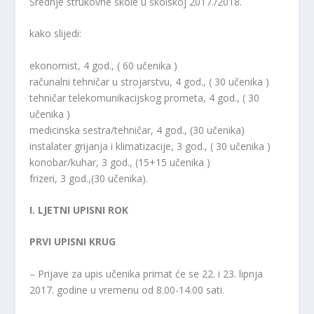
Srednje strukovne škole u školskoj 2017./2018.
kako slijedi:
ekonomist, 4 god., ( 60 učenika )
računalni tehničar u strojarstvu, 4 god., ( 30 učenika )
tehničar telekomunikacijskog prometa, 4 god., ( 30
učenika )
medicinska sestra/tehničar, 4 god., (30 učenika)
instalater grijanja i klimatizacije, 3 god., ( 30 učenika )
konobar/kuhar, 3 god., (15+15 učenika )
frizeri, 3 god.,(30 učenika).
I. LJETNI UPISNI ROK
PRVI UPISNI KRUG
– Prijave za upis učenika primat će se 22. i 23. lipnja
2017. godine u vremenu od 8.00-14.00 sati.