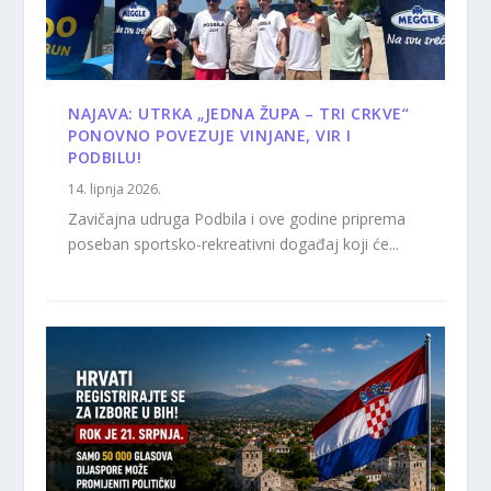
NAJAVA: UTRKA „JEDNA ŽUPA – TRI CRKVE“
PONOVNO POVEZUJE VINJANE, VIR I
PODBILU!
14. lipnja 2026.
Zavičajna udruga Podbila i ove godine priprema
poseban sportsko-rekreativni događaj koji će...