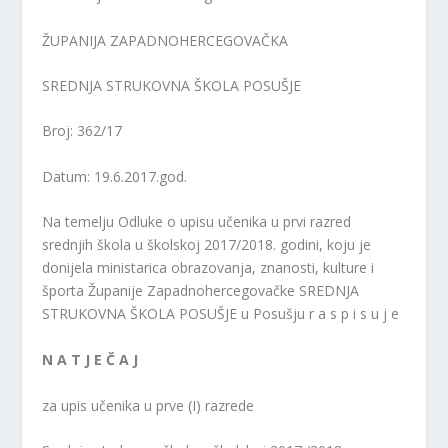
ŽUPANIJA ZAPADNOHERCEGOVAČKA
SREDNJA STRUKOVNA ŠKOLA POSUŠJE
Broj: 362/17
Datum: 19.6.2017.god.
Na temelju Odluke o upisu učenika u prvi razred
srednjih škola u školskoj 2017/2018. godini, koju je
donijela ministarica obrazovanja, znanosti, kulture i
športa Županije Zapadnohercegovačke SREDNJA
STRUKOVNA ŠKOLA POSUŠJE u Posušju r a s p i s u j e
N A T J E Č A J
za upis učenika u prve (I) razrede