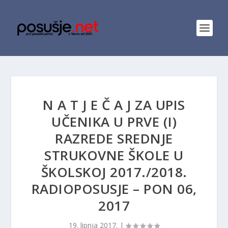
N A T J E Č A J ZA UPIS
UČENIKA U PRVE (I)
RAZREDE SREDNJE
STRUKOVNE ŠKOLE U
ŠKOLSKOJ 2017./2018.
RADIOPOSUSJE – PON 06,
2017
19. lipnja 2017.
|