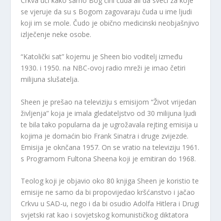
Crkva uči kako samo Bog čini čuda ali da sveci za koje
se vjeruje da su s Bogom zagovaraju čuda u ime ljudi
koji im se mole. Čudo je obično medicinski neobjašnjivo
izlječenje neke osobe.
“Katolički sat” kojemu je Sheen bio voditelj između
1930. i 1950. na NBC-ovoj radio mreži je imao četiri
milijuna slušatelja.
Sheen je prešao na televiziju s emisijom “Život vrijedan
življenja” koja je imala gledateljstvo od 30 milijuna ljudi
te bila tako popularna da je ugrožavala rejting emisija u
kojima je domaćin bio Frank Sinatra i druge zvijezde.
Emisija je oknčana 1957. On se vratio na televiziju 1961.
s Programom Fultona Sheena koji je emitiran do 1968.
Teolog koji je objavio oko 80 knjiga Sheen je koristio te
emisije ne samo da bi propovijedao kršćanstvo i jačao
Crkvu u SAD-u, nego i da bi osudio Adolfa Hitlera i Drugi
svjetski rat kao i sovjetskog komunističkog diktatora