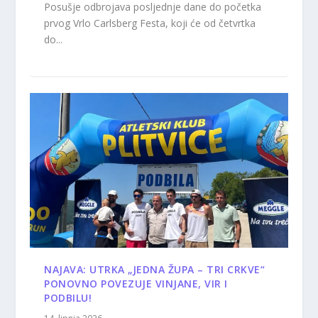
Posušje odbrojava posljednje dane do početka
prvog Vrlo Carlsberg Festa, koji će od četvrtka
do...
NAJAVA: UTRKA „JEDNA ŽUPA – TRI CRKVE“
PONOVNO POVEZUJE VINJANE, VIR I
PODBILU!