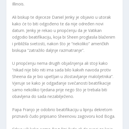
Illinois.
Ali biskup te dijeceze Daniel Jenky je objavio u utorak
kako će to biti odgođeno te da nije određen novi
datum. Jenky je rekao u priopćenju da je Vatikan
odgodio beatifikaciju, koja bi Sheen proglasila blaženim
i približila svetosti, nakon što je “nekoliko” američkih
biskupa “zatražilo daljnje razmatranje”.
U priopćenju nema drugih objašnjenja ali stoji kako
“nikad nije bilo niti ima sada bilo kakvih navoda protiv
Sheena da je bio upetljan u zlostavljanje maloljetnika”.
Vjeruje se kako je odgađanje svečanosti beatifikacije
samo nekoliko tjedana prije nego što je trebala biti
obavljena do sada nezabilježeno.
Papa Franjo je odobrio beatifikaciju u lipnju dekretom
priznavši čudo pripisano Sheenovu zagovoru kod Boga.