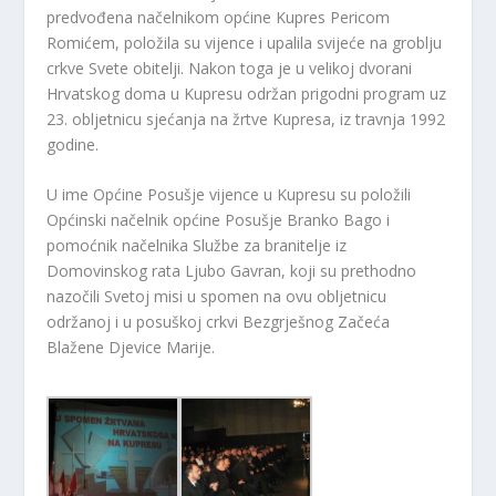
predvođena načelnikom općine Kupres Pericom
Romićem, položila su vijence i upalila svijeće na groblju
crkve Svete obitelji. Nakon toga je u velikoj dvorani
Hrvatskog doma u Kupresu održan prigodni program uz
23. obljetnicu sjećanja na žrtve Kupresa, iz travnja 1992
godine.
U ime Općine Posušje vijence u Kupresu su položili
Općinski načelnik općine Posušje Branko Bago i
pomoćnik načelnika Službe za branitelje iz
Domovinskog rata Ljubo Gavran, koji su prethodno
nazočili Svetoj misi u spomen na ovu obljetnicu
održanoj i u posuškoj crkvi Bezgrješnog Začeća
Blažene Djevice Marije.