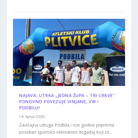
NAJAVA: UTRKA „JEDNA ŽUPA – TRI CRKVE“
PONOVNO POVEZUJE VINJANE, VIR I
PODBILU!
14. lipnja 2026.
Zavičajna udruga Podbila i ove godine priprema
poseban sportsko-rekreativni događaj koji će...