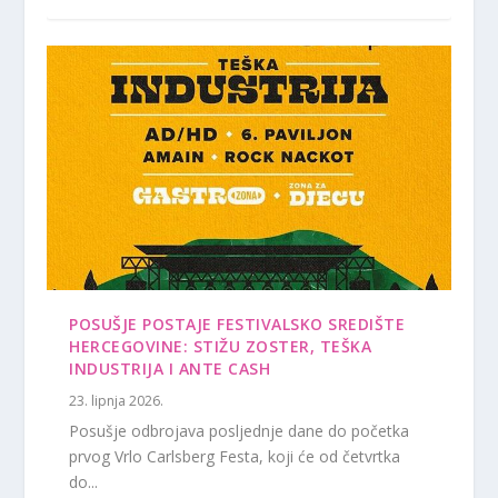
POSUŠJE POSTAJE FESTIVALSKO SREDIŠTE
HERCEGOVINE: STIŽU ZOSTER, TEŠKA
INDUSTRIJA I ANTE CASH
23. lipnja 2026.
Posušje odbrojava posljednje dane do početka
prvog Vrlo Carlsberg Festa, koji će od četvrtka
do...