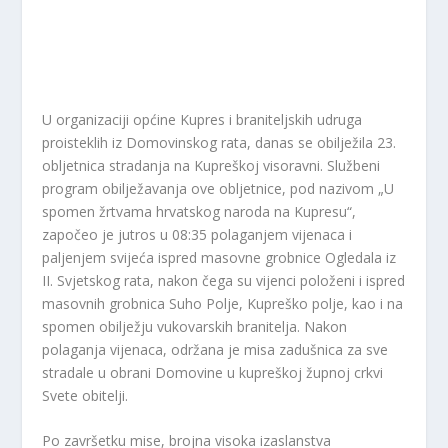
U organizaciji općine Kupres i braniteljskih udruga
proisteklih iz Domovinskog rata, danas se obilježila 23.
obljetnica stradanja na Kupreškoj visoravni. Službeni
program obilježavanja ove obljetnice, pod nazivom „U
spomen žrtvama hrvatskog naroda na Kupresu“,
započeo je jutros u 08:35 polaganjem vijenaca i
paljenjem svijeća ispred masovne grobnice Ogledala iz
II. Svjetskog rata, nakon čega su vijenci položeni i ispred
masovnih grobnica Suho Polje, Kupreško polje, kao i na
spomen obilježju vukovarskih branitelja. Nakon
polaganja vijenaca, održana je misa zadušnica za sve
stradale u obrani Domovine u kupreškoj župnoj crkvi
Svete obitelji.
Po završetku mise, brojna visoka izaslanstva