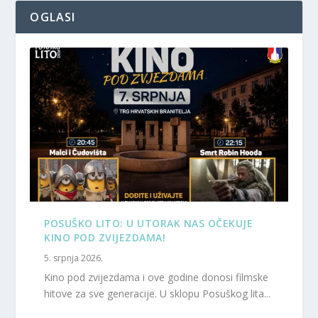
OGLASI
POSUŠKO LITO: U UTORAK NAS OČEKUJE
KINO POD ZVIJEZDAMA!
5. srpnja 2026.
Kino pod zvijezdama i ove godine donosi filmske
hitove za sve generacije. U sklopu Posuškog lita...