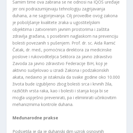
Samim time ova zabrana se ne odnosi na IQOS uređaje
jer oni podrazumijevaju tehnologiju zagrijavanja
duhana, a ne sagorijevanja. Cilj provedbe ovog zakona
je poboljšanje kvalitete zraka u ugostiteljskim
objektima i zatvorenim javnim prostorima i zaštita
zdravlja građana, s posebnim naglaskom na prevenciju
bolesti povezanih s pušenjem. Prof. dr. sc. Aida Ramić
Čatak, dr. med., pomoćnica direktora za medicinske
poslove i rukovoditeljica Sektora za javno zdravstvo
Zavoda za javno zdravstvo Federacije BiH, koji je
aktivno sudjelovao u izradi Zakona i podzakonskih
akata, nedavno je istaknula da svake godine oko 10.000
života bude izgubljeno zbog bolesti srca i krvnih žila,
različitih vrsta raka, kao i bolesti i stanja koja bi se
mogla uspješno prevenirati, pa i eliminirati učinkovitim
mehanizmima kontrole duhana.
Međunarodne prakse
Podsjetila je da je duhanski dim uzrok osnovnih