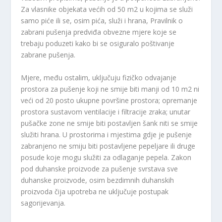
Za vlasnike objekata većih od 50 m2 u kojima se služi
samo piće ili se, osim pića, služi i hrana, Pravilnik o
zabrani pušenja predviđa obvezne mjere koje se
trebaju poduzeti kako bi se osiguralo poštivanje
zabrane pušenja.
Mjere, među ostalim, uključuju fizičko odvajanje
prostora za pušenje koji ne smije biti manji od 10 m2 ni
veći od 20 posto ukupne površine prostora; opremanje
prostora sustavom ventilacije i filtracije zraka; unutar
pušačke zone ne smije biti postavljen šank niti se smije
služiti hrana. U prostorima i mjestima gdje je pušenje
zabranjeno ne smiju biti postavljene pepeljare ili druge
posude koje mogu služiti za odlaganje pepela. Zakon
pod duhanske proizvode za pušenje svrstava sve
duhanske proizvode, osim bezdimnih duhanskih
proizvoda čija upotreba ne uključuje postupak
sagorijevanja.