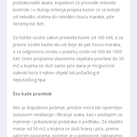
podzakonskih akata. Inspektori će provoditi redovite
kontrole i u slučaju kršenja propisa kazne će se kretati
od nekoliko stotina do nekoliko tisuća maraka, piše
Večernji list BiH.
Za fizičke osobe zakon predviđa kazne od 100 KM, a za
pravne osobe kazne idu od dvije do pet tisuća maraka,
a za odgovornu osobu u pravnoj osobi od 300 do 1000
KM. Ovim propisima vlasnicima objekata površine do 50
m2 u kojima se služi samo piće dana je mogućnost
izabrati hoće li njihov objekt biti pušačkog ili
nepušačkog tipa.
Što kaže pravilnik
Ako je dopušteno pušenje, prostor mora biti opremljen
sustavom ventilacije i filtracije zraka, kao i uređajem za
mjerenje i prikazivanje podataka o podtlaku. Za objekte
manje od 50 m2 u kojima se služi hrana i piće, prema
važećim propisima, pušenje je u potpunosti zabranjeno.