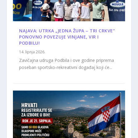
NAJAVA: UTRKA „JEDNA ŽUPA – TRI CRKVE“
PONOVNO POVEZUJE VINJANE, VIR I
PODBILU!
14. lipnja 2026.
Zavičajna udruga Podbila i ove godine priprema
poseban sportsko-rekreativni događaj koji će...