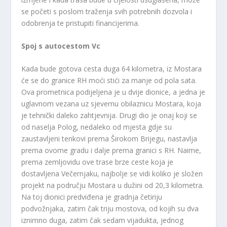
se početi s poslom traženja svih potrebnih dozvola i
odobrenja te pristupiti financijerima.
Spoj s autocestom Vc
Kada bude gotova cesta duga 64 kilometra, iz Mostara
će se do granice RH moći stići za manje od pola sata.
Ova prometnica podijeljena je u dvije dionice, a jedna je
uglavnom vezana uz sjevernu obilaznicu Mostara, koja
je tehnički daleko zahtjevnija. Drugi dio je onaj koji se
od naselja Polog, nedaleko od mjesta gdje su
zaustavljeni tenkovi prema Širokom Brijegu, nastavlja
prema ovome gradu i dalje prema granici s RH. Naime,
prema zemljovidu ove trase brze ceste koja je
dostavljena Večernjaku, najbolje se vidi koliko je složen
projekt na području Mostara u dužini od 20,3 kilometra.
Na toj dionici predviđena je gradnja četiriju
podvožnjaka, zatim čak triju mostova, od kojih su dva
iznimno duga, zatim čak sedam vijadukta, jednog