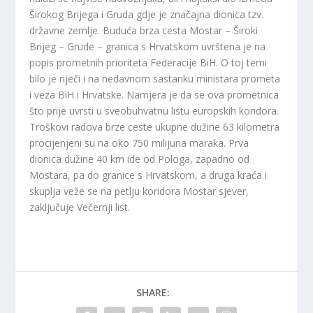
Širokog Brijega i Gruda gdje je značajna dionica tzv.
državne zemlje. Buduća brza cesta Mostar – Široki
Brijeg – Grude – granica s Hrvatskom uvrštena je na
popis prometnih prioriteta Federacije BiH. O toj temi
bilo je riječi i na nedavnom sastanku ministara prometa
i veza BiH i Hrvatske. Namjera je da se ova prometnica
što prije uvrsti u sveobuhvatnu listu europskih koridora.
Troškovi radova brze ceste ukupne dužine 63 kilometra
procijenjeni su na oko 750 milijuna maraka. Prva
dionica dužine 40 km ide od Pologa, zapadno od
Mostara, pa do granice s Hrvatskom, a druga kraća i
skuplja veže se na petlju koridora Mostar sjever,
zaključuje Večernji list.
SHARE: