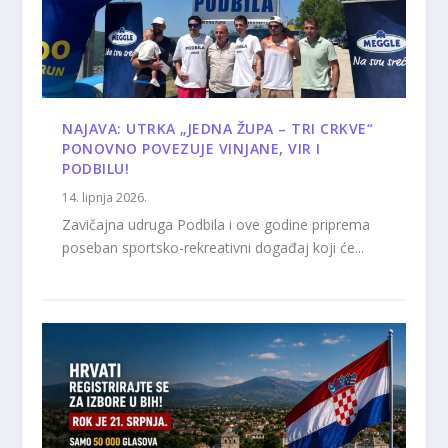
NAJAVA: UTRKA „JEDNA ŽUPA – TRI CRKVE“
PONOVNO POVEZUJE VINJANE, VIR I
PODBILU!
14. lipnja 2026.
Zavičajna udruga Podbila i ove godine priprema
poseban sportsko-rekreativni događaj koji će...