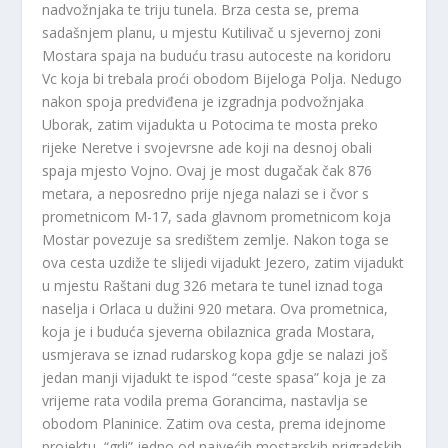
nadvožnjaka te triju tunela. Brza cesta se, prema
sadašnjem planu, u mjestu Kutilivač u sjevernoj zoni
Mostara spaja na buduću trasu autoceste na koridoru
Vc koja bi trebala proći obodom Bijeloga Polja. Nedugo
nakon spoja predviđena je izgradnja podvožnjaka
Uborak, zatim vijadukta u Potocima te mosta preko
rijeke Neretve i svojevrsne ade koji na desnoj obali
spaja mjesto Vojno. Ovaj je most dugačak čak 876
metara, a neposredno prije njega nalazi se i čvor s
prometnicom M-17, sada glavnom prometnicom koja
Mostar povezuje sa središtem zemlje. Nakon toga se
ova cesta uzdiže te slijedi vijadukt Jezero, zatim vijadukt
u mjestu Raštani dug 326 metara te tunel iznad toga
naselja i Orlaca u dužini 920 metara. Ova prometnica,
koja je i buduća sjeverna obilaznica grada Mostara,
usmjerava se iznad rudarskog kopa gdje se nalazi još
jedan manji vijadukt te ispod “ceste spasa” koja je za
vrijeme rata vodila prema Gorancima, nastavlja se
obodom Planinice. Zatim ova cesta, prema idejnome
projektu, “grli” jedno od najvećih mostarskih prigradskih