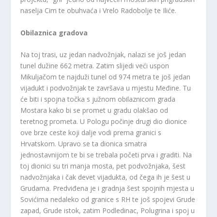
naselja Cim te obuhvaća i Vrelo Radobolje te Iliće.
Obilaznica gradova
Na toj trasi, uz jedan nadvožnjak, nalazi se još jedan
tunel dužine 662 metra. Zatim slijedi veći uspon
Mikuljačom te najduži tunel od 974 metra te još jedan
vijadukt i podvožnjak te završava u mjestu Međine. Tu
će biti i spojna točka s južnom obilaznicom grada
Mostara kako bi se promet u gradu olakšao od
teretnog prometa. U Pologu počinje drugi dio dionice
ove brze ceste koji dalje vodi prema granici s
Hrvatskom. Upravo se ta dionica smatra
jednostavnijom te bi se trebala početi prva i graditi. Na
toj dionici su tri manja mosta, pet podvožnjaka, šest
nadvožnjaka i čak devet vijadukta, od čega ih je šest u
Grudama. Predviđena je i gradnja šest spojnih mjesta u
Sovićima nedaleko od granice s RH te još spojevi Grude
zapad, Grude istok, zatim Podledinac, Polugrina i spoj u