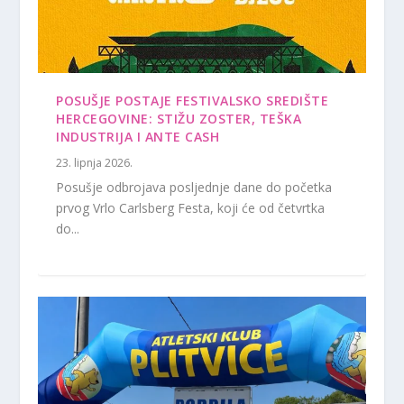
POSUŠJE POSTAJE FESTIVALSKO SREDIŠTE
HERCEGOVINE: STIŽU ZOSTER, TEŠKA
INDUSTRIJA I ANTE CASH
23. lipnja 2026.
Posušje odbrojava posljednje dane do početka
prvog Vrlo Carlsberg Festa, koji će od četvrtka
do...