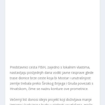
Predstavnici cesta FBiH, zajedno s lokalnim vlastima,
nastavljaju posljednjih dana voditi javne rasprave glede
trase dionice brze ceste koja bi Mostar i unutrašnjost
zemlje trebala preko Širokog Brijega i Gruda povezati s
Hrvatskom, čime se naziru konture ove prometnice.
Večernji list donosi idejni projekt koji doživljava manje
izmjene i kada trasa bude u cijelosti usuglašena, može