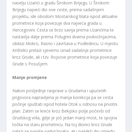
naselju Uzarići u gradu Širokom Brijegu. U Širokom
Brijegu najveći dio ove ceste, prema sadašnjem
projektu, ide obodom Mostarskog blata ispod aktualne
prometnice koja povezuje dva najveća grada u
Hercegovini. Cesta se brzo savija prema Uzarićima te
nastavlja dalje prema Polugrini dvama podvožnjacima,
obilazi Mokro, Rasno i završava u Podledincu. U mjestu
Krištelici prelazi sjeverno iznad sadašnje prometnice
kroz Grude, ali i tzv. Rojsove prometnice koja povezuje
Grude s Posušjem.
Manje promjene
Nakon posljednje rasprave u Grudama i upućenih
prigovora napravljena je manja korekcija pa se cesta
počinje spuštati ispod hotela Otok u odnosu na prvotni
plan. Zatim se kreće kroz Bekijsko polje počevši od
Grudskog vrila, gdje je još jedan manji most, te spojna
točka na staru prometnicu. Na toj dionici kroz Grude
nalazi se najviše nadvožnjaka, ali i najlakši dio između