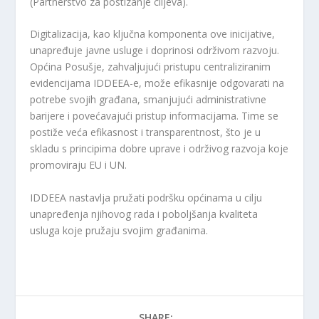
(Partnerstvo za postizanje ciljeva).
Digitalizacija, kao ključna komponenta ove inicijative,
unapređuje javne usluge i doprinosi održivom razvoju.
Općina Posušje, zahvaljujući pristupu centraliziranim
evidencijama IDDEEA-e, može efikasnije odgovarati na
potrebe svojih građana, smanjujući administrativne
barijere i povećavajući pristup informacijama. Time se
postiže veća efikasnost i transparentnost, što je u
skladu s principima dobre uprave i održivog razvoja koje
promoviraju EU i UN.
IDDEEA nastavlja pružati podršku općinama u cilju
unapređenja njihovog rada i poboljšanja kvaliteta
usluga koje pružaju svojim građanima.
SHARE: