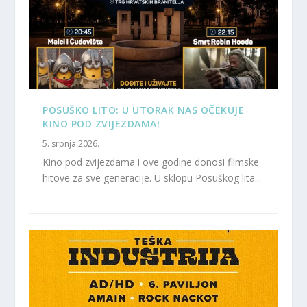
POSUŠKO LITO: U UTORAK NAS OČEKUJE
KINO POD ZVIJEZDAMA!
5. srpnja 2026.
Kino pod zvijezdama i ove godine donosi filmske
hitove za sve generacije. U sklopu Posuškog lita...