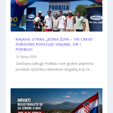
NAJAVA: UTRKA „JEDNA ŽUPA – TRI CRKVE“
PONOVNO POVEZUJE VINJANE, VIR I
PODBILU!
14. lipnja 2026.
Zavičajna udruga Podbila i ove godine priprema
poseban sportsko-rekreativni događaj koji će...