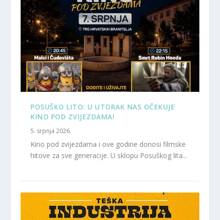
POSUŠKO LITO: U UTORAK NAS OČEKUJE
KINO POD ZVIJEZDAMA!
5. srpnja 2026.
Kino pod zvijezdama i ove godine donosi filmske
hitove za sve generacije. U sklopu Posuškog lita...