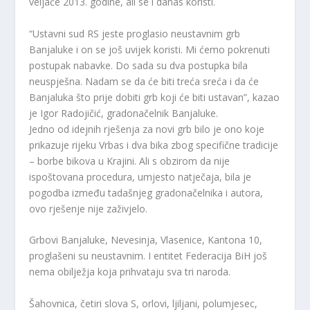
veljače 2013. godine, ali se i danas koristi.
“Ustavni sud RS jeste proglasio neustavnim grb
Banjaluke i on se još uvijek koristi. Mi ćemo pokrenuti
postupak nabavke. Do sada su dva postupka bila
neuspješna. Nadam se da će biti treća sreća i da će
Banjaluka što prije dobiti grb koji će biti ustavan”, kazao
je Igor Radojičić, gradonačelnik Banjaluke.
Jedno od idejnih rješenja za novi grb bilo je ono koje
prikazuje rijeku Vrbas i dva bika zbog specifične tradicije
– borbe bikova u Krajini. Ali s obzirom da nije
ispoštovana procedura, umjesto natječaja, bila je
pogodba između tadašnjeg gradonačelnika i autora,
ovo rješenje nije zaživjelo.
Grbovi Banjaluke, Nevesinja, Vlasenice, Kantona 10,
proglašeni su neustavnim. I entitet Federacija BiH još
nema obilježja koja prihvataju sva tri naroda.
Šahovnica, četiri slova S, orlovi, ljiljani, polumjesec,