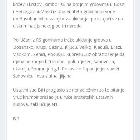
križevi i krstovi, simboli su na brojnim grbovima u Bosni
i Hercegovini. Vlasti iz oba entiteta godinama vode
međusobnu bitku za njihova ukidanja, pozivajući se na
diskriminaciju nekog od tri naroda.
Političari iz RS godinama traže ukidanje grbova u
Bosanskoj Krupi, Cazinu, Ključu, Velikoj Kladuši, Brezi,
Visokom, Zenici, Posušju, Kupresu…uz obrazloženje da
njima ne mogu biti simboli polumjesec, šahovnica,
džamija. Sporan je i grb Posavske županije jer sadrži
šahovnicu i dva zlatna ljiljana.
Ustavni sud BiH proglasio se nenadležnim za to pitanje.
Vruć krumpir prešao je u ruke entitetskih ustavnih
sudova, zaključuje N1.
N1