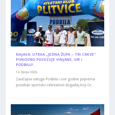
NAJAVA: UTRKA „JEDNA ŽUPA – TRI CRKVE“
PONOVNO POVEZUJE VINJANE, VIR I
PODBILU!
14. lipnja 2026.
Zavičajna udruga Podbila i ove godine priprema
poseban sportsko-rekreativni događaj koji će...