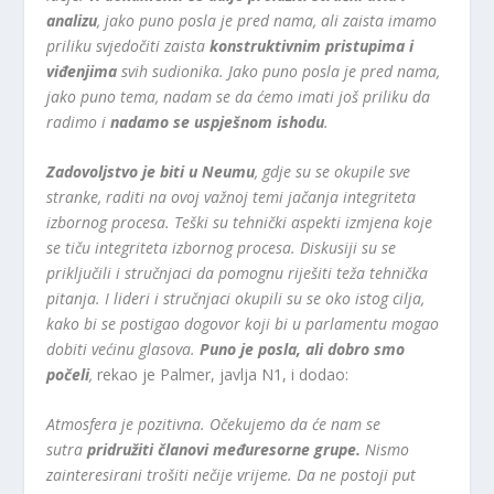
analizu
, jako puno posla je pred nama, ali zaista imamo
priliku svjedočiti zaista
konstruktivnim pristupima i
viđenjima
svih sudionika. Jako puno posla je pred nama,
jako puno tema, nadam se da ćemo imati još priliku da
radimo i
nadamo se uspješnom ishodu
.
Zadovoljstvo je biti u Neumu
, gdje su se okupile sve
stranke, raditi na ovoj važnoj temi jačanja integriteta
izbornog procesa. Teški su tehnički aspekti izmjena koje
se tiču integriteta izbornog procesa. Diskusiji su se
priključili i stručnjaci da pomognu riješiti teža tehnička
pitanja. I lideri i stručnjaci okupili su se oko istog cilja,
kako bi se postigao dogovor koji bi u parlamentu mogao
dobiti većinu glasova.
Puno je posla, ali dobro smo
počeli
,
rekao je Palmer, javlja N1, i dodao:
Atmosfera je pozitivna. Očekujemo da će nam se
sutra
pridružiti članovi međuresorne grupe.
Nismo
zainteresirani trošiti nečije vrijeme. Da ne postoji put