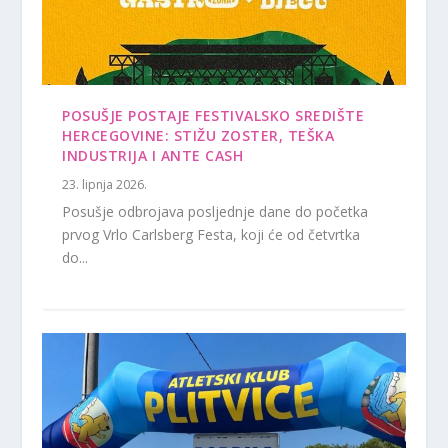
POSUŠJE POSTAJE FESTIVALSKO SREDIŠTE
HERCEGOVINE: STIŽU ZOSTER, TEŠKA
INDUSTRIJA I ANTE CASH
23. lipnja 2026.
Posušje odbrojava posljednje dane do početka
prvog Vrlo Carlsberg Festa, koji će od četvrtka
do...