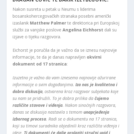
Nakon susreta u petak u Neumu s liderima
bosanskohercegovačkih stranaka posebni američki
izaslanik
Matthew Palmer
te direktorica pri Europskoj
službi za vanjske poslove
Angelina Eichhorst
dali su
izjave o tijeku razgovora.
Eichorst je poručila da je važno da se iznesu najnovije
informacije, te da je danas napravljen
okvirni
dokument od 17 stranica
:
Izuzetno je važno da vam iznesemo najnovije ažurirane
informacije o svim događanjima.
Iza nas je kvalitetna i
dobra diskusija
, ostvarena kroz razgovor subjekata koje
su nam se pridružili. To je dobra prilika da
čujemo
različite stavove i viđenja
. Nakon sinoćnjih razgovora,
danas se diskusija nastavila s temom
unaprjeđenja
izbornog procesa
. Radi se o dokumentu na 17 stranica,
koji su timovi suradnika objedinili kroz različita viđenja i
ideje.
Ti dokumenti će dalje prolaziti stručni uvid i