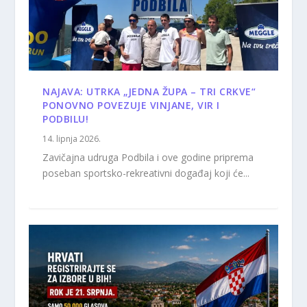
NAJAVA: UTRKA „JEDNA ŽUPA – TRI CRKVE“
PONOVNO POVEZUJE VINJANE, VIR I
PODBILU!
14. lipnja 2026.
Zavičajna udruga Podbila i ove godine priprema
poseban sportsko-rekreativni događaj koji će...