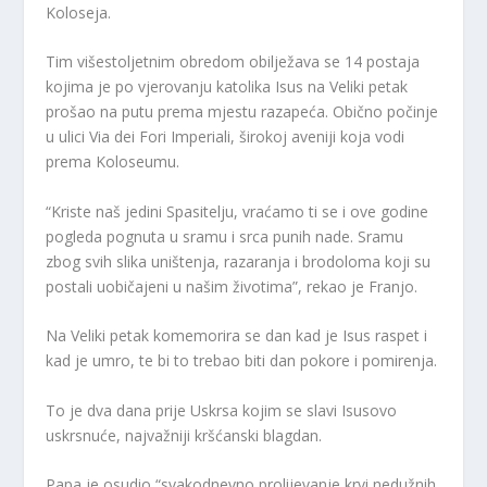
Koloseja.
Tim višestoljetnim obredom obilježava se 14 postaja
kojima je po vjerovanju katolika Isus na Veliki petak
prošao na putu prema mjestu razapeća. Obično počinje
u ulici Via dei Fori Imperiali, širokoj aveniji koja vodi
prema Koloseumu.
“Kriste naš jedini Spasitelju, vraćamo ti se i ove godine
pogleda pognuta u sramu i srca punih nade. Sramu
zbog svih slika uništenja, razaranja i brodoloma koji su
postali uobičajeni u našim životima”, rekao je Franjo.
Na Veliki petak komemorira se dan kad je Isus raspet i
kad je umro, te bi to trebao biti dan pokore i pomirenja.
To je dva dana prije Uskrsa kojim se slavi Isusovo
uskrsnuće, najvažniji kršćanski blagdan.
Papa je osudio “svakodnevno prolijevanje krvi nedužnih