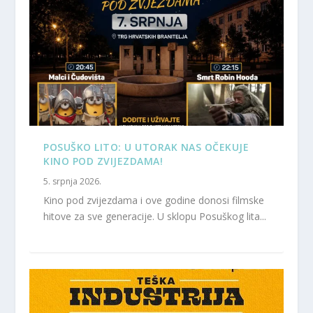
POSUŠKO LITO: U UTORAK NAS OČEKUJE
KINO POD ZVIJEZDAMA!
5. srpnja 2026.
Kino pod zvijezdama i ove godine donosi filmske
hitove za sve generacije. U sklopu Posuškog lita...