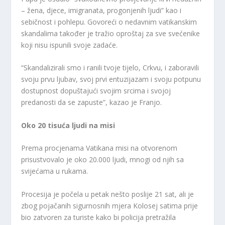
– žena, djece, imigranata, progonjenih ljudi” kao i
sebičnost i pohlepu. Govoreći o nedavnim vatikanskim
skandalima također je tražio oproštaj za sve svećenike
koji nisu ispunili svoje zadaće.
“Skandalizirali smo i ranili tvoje tijelo, Crkvu, i zaboravili
svoju prvu ljubav, svoj prvi entuzijazam i svoju potpunu
dostupnost dopuštajući svojim srcima i svojoj
predanosti da se zapuste”, kazao je Franjo.
Oko 20 tisuća ljudi na misi
Prema procjenama Vatikana misi na otvorenom
prisustvovalo je oko 20.000 ljudi, mnogi od njih sa
svijećama u rukama.
Procesija je počela u petak nešto poslije 21 sat, ali je
zbog pojačanih sigurnosnih mjera Kolosej satima prije
bio zatvoren za turiste kako bi policija pretražila