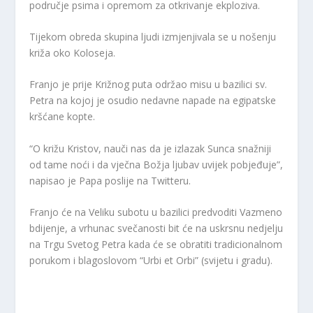
područje psima i opremom za otkrivanje ekploziva.
Tijekom obreda skupina ljudi izmjenjivala se u nošenju
križa oko Koloseja.
Franjo je prije Križnog puta održao misu u bazilici sv.
Petra na kojoj je osudio nedavne napade na egipatske
kršćane kopte.
“O križu Kristov, nauči nas da je izlazak Sunca snažniji
od tame noći i da vječna Božja ljubav uvijek pobjeđuje”,
napisao je Papa poslije na Twitteru.
Franjo će na Veliku subotu u bazilici predvoditi Vazmeno
bdijenje, a vrhunac svečanosti bit će na uskrsnu nedjelju
na Trgu Svetog Petra kada će se obratiti tradicionalnom
porukom i blagoslovom “Urbi et Orbi” (svijetu i gradu).