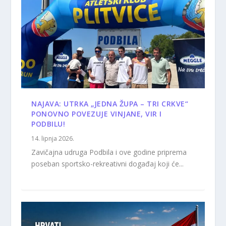
NAJAVA: UTRKA „JEDNA ŽUPA – TRI CRKVE“
PONOVNO POVEZUJE VINJANE, VIR I
PODBILU!
14. lipnja 2026.
Zavičajna udruga Podbila i ove godine priprema
poseban sportsko-rekreativni događaj koji će...