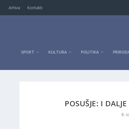
Arhiva
Kontakti
SPORT
KULTURA
POLITIKA
PRIROD
POSUŠJE: I DALJ
8. s