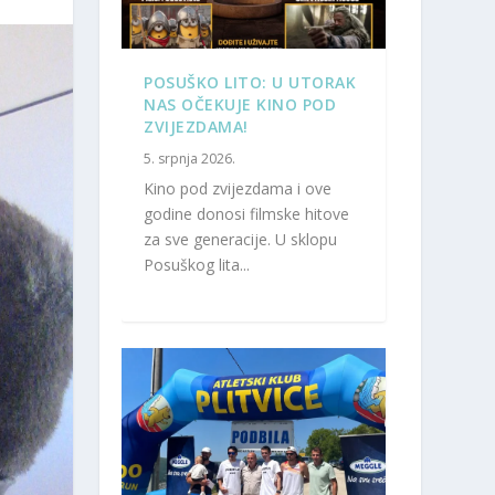
POSUŠKO LITO: U UTORAK
NAS OČEKUJE KINO POD
ZVIJEZDAMA!
5. srpnja 2026.
Kino pod zvijezdama i ove
godine donosi filmske hitove
za sve generacije. U sklopu
Posuškog lita...