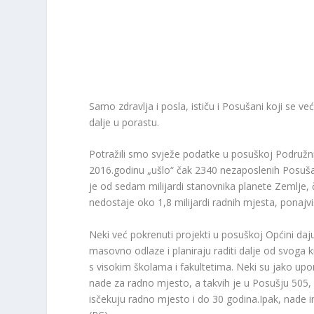
Samo zdravlja i posla, ističu i Posušani koji se v
dalje u porastu.
Potražili smo svježe podatke u posuškoj Podružnic
2016.godinu „ušlo“ čak 2340 nezaposlenih Posušan
je od sedam milijardi stanovnika planete Zemlje, ča
nedostaje oko 1,8 milijardi radnih mjesta, ponajv
Neki već pokrenuti projekti u posuškoj Općini daju
masovno odlaze i planiraju raditi dalje od svoga k
s visokim školama i fakultetima. Neki su jako upo
nade za radno mjesto, a takvih je u Posušju 505
isčekuju radno mjesto i do 30 godina.Ipak, nade im