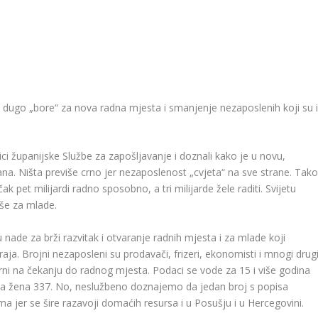
eć dugo „bore“ za nova radna mjesta i smanjenje nezaposlenih koji su 
i županijske Službe za zapošljavanje i doznali kako je u novu,
a. Ništa previše crno jer nezaposlenost „cvjeta“ na sve strane. Tak
k pet milijardi radno sposobno, a tri milijarde žele raditi. Svijetu
iše za mlade.
 nade za brži razvitak i otvaranje radnih mjesta i za mlade koji
raja. Brojni nezaposleni su prodavači, frizeri, ekonomisti i mnogi drug
rni na čekanju do radnog mjesta. Podaci se vode za 15 i više godina
, a žena 337. No, neslužbeno doznajemo da jedan broj s popisa
a jer se šire razavoji domaćih resursa i u Posušju i u Hercegovini.