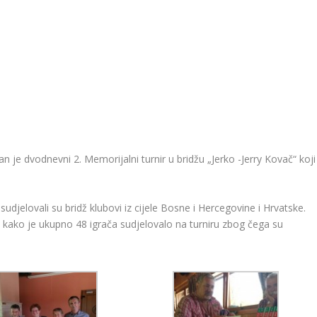
n je dvodnevni 2. Memorijalni turnir u bridžu „Jerko -Jerry Kovač“ koji
 sudjelovali su bridž klubovi iz cijele Bosne i Hercegovine i Hrvatske.
 kako je ukupno 48 igrača sudjelovalo na turniru zbog čega su