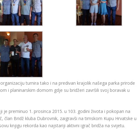
organizaciju turnira tako i na predivan krajolik našega parka prirode
om i planinarskim domom gdje su bridžeri završili svoj boravak u
ji je preminuo 1. prosinca 2015. u 103. godini života i pokopan na
ač, član Bridž kluba Dubrovnik, zaigravši na timskom Kupu Hrvatske u
vu knjigu rekorda kao najstariji aktivni igrač bridža na svijetu.