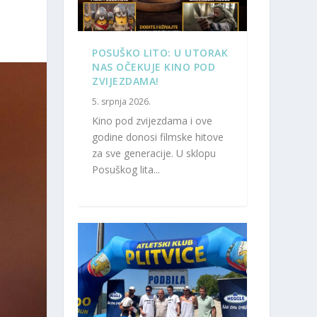
POSUŠKO LITO: U UTORAK
NAS OČEKUJE KINO POD
ZVIJEZDAMA!
5. srpnja 2026.
Kino pod zvijezdama i ove
godine donosi filmske hitove
za sve generacije. U sklopu
Posuškog lita...