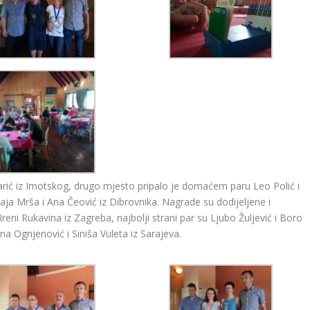
karić iz Imotskog, drugo mjesto pripalo je domaćem paru Leo Polić i
ja Mrša i Ana Čeović iz Dibrovnika. Nagrade su dodijeljene i
reni Rukavina iz Zagreba, najbolji strani par su Ljubo Žuljević i Boro
ana Ognjenović i Siniša Vuleta iz Sarajeva.