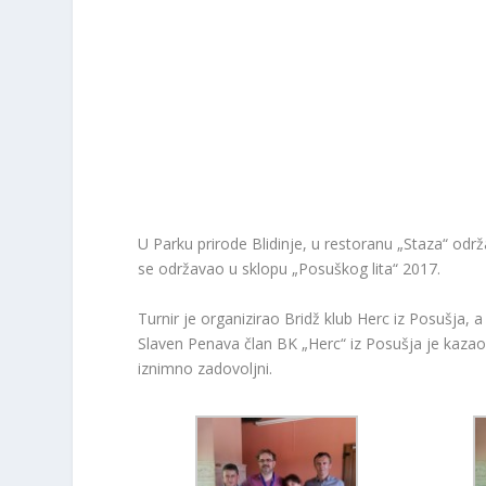
U Parku prirode Blidinje, u restoranu „Staza“ održa
se održavao u sklopu „Posuškog lita“ 2017.
Turnir je organizirao Bridž klub Herc iz Posušja, a
Slaven Penava član BK „Herc“ iz Posušja je kazao
iznimno zadovoljni.