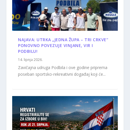
NAJAVA: UTRKA „JEDNA ŽUPA – TRI CRKVE“
PONOVNO POVEZUJE VINJANE, VIR I
PODBILU!
14. lipnja 2026.
Zavičajna udruga Podbila i ove godine priprema
poseban sportsko-rekreativni događaj koji će...