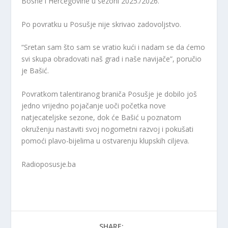
Bosne i Hercegovine u sezoni 2025./2026.
Po povratku u Posušje nije skrivao zadovoljstvo.
“Sretan sam što sam se vratio kući i nadam se da ćemo
svi skupa obradovati naš grad i naše navijače”, poručio
je Bašić.
Povratkom talentiranog braniča Posušje je dobilo još
jedno vrijedno pojačanje uoči početka nove
natjecateljske sezone, dok će Bašić u poznatom
okruženju nastaviti svoj nogometni razvoj i pokušati
pomoći plavo-bijelima u ostvarenju klupskih ciljeva.
Radioposusje.ba
SHARE: