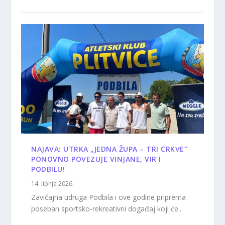
NAJAVA: UTRKA „JEDNA ŽUPA – TRI CRKVE“
PONOVNO POVEZUJE VINJANE, VIR I
PODBILU!
14. lipnja 2026.
Zavičajna udruga Podbila i ove godine priprema
poseban sportsko-rekreativni događaj koji će...