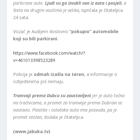
parkirane aute.
Ljudi su ga izvukli van iz auta i posjeli
, a
šteta na drugim vozilima je velika,
ispričala je čitateljica
24 sata.
Vozač je Audijem doslovno
“pokupio” automobile
koji su bili parkirani
.
https://www.facebook.com/watch/?
v=461013398523289
Policija je
odmah izašla na teren
, a informacije o
ozlijeđenima još nemaju.
Tramvaji prema Dubcu su zaustavljeni
jer je auto točno
na tračnicama, a promet za tramvaje prema Dubravi se
nastavio. Plastike i ostataka auta ima posvuda, pa je
promet otežan,
dodala je čitateljica.
(www.jabuka.tv)