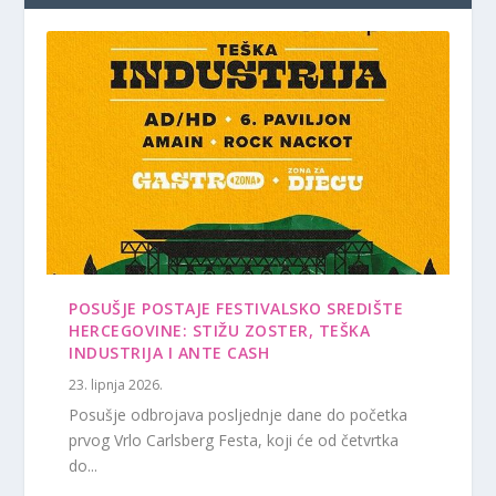
POSUŠJE POSTAJE FESTIVALSKO SREDIŠTE
HERCEGOVINE: STIŽU ZOSTER, TEŠKA
INDUSTRIJA I ANTE CASH
23. lipnja 2026.
Posušje odbrojava posljednje dane do početka
prvog Vrlo Carlsberg Festa, koji će od četvrtka
do...