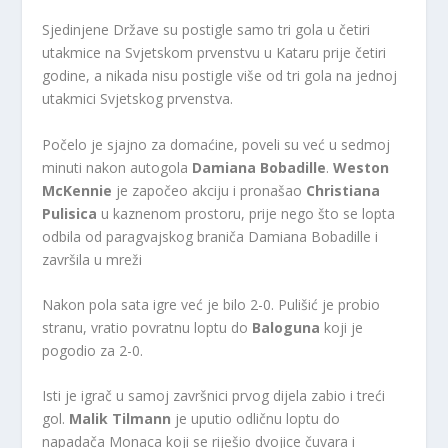
Sjedinjene Države su postigle samo tri gola u četiri
utakmice na Svjetskom prvenstvu u Kataru prije četiri
godine, a nikada nisu postigle više od tri gola na jednoj
utakmici Svjetskog prvenstva.
Počelo je sjajno za domaćine, poveli su već u sedmoj
minuti nakon autogola
Damiana Bobadille
.
Weston
McKennie
je započeo akciju i pronašao
Christiana
Pulisica
u kaznenom prostoru, prije nego što se lopta
odbila od paragvajskog braniča Damiana Bobadille i
završila u mreži
Nakon pola sata igre već je bilo 2-0. Pulišić je probio
stranu, vratio povratnu loptu do
Baloguna
koji je
pogodio za 2-0.
Isti je igrač u samoj završnici prvog dijela zabio i treći
gol.
Malik Tilmann
je uputio odličnu loptu do
napadača Monaca koji se riješio dvojice čuvara i