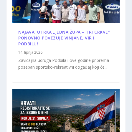
NAJAVA: UTRKA „JEDNA ŽUPA – TRI CRKVE“
PONOVNO POVEZUJE VINJANE, VIR I
PODBILU!
14. lipnja 2026.
Zavičajna udruga Podbila i ove godine priprema
poseban sportsko-rekreativni događaj koji će...