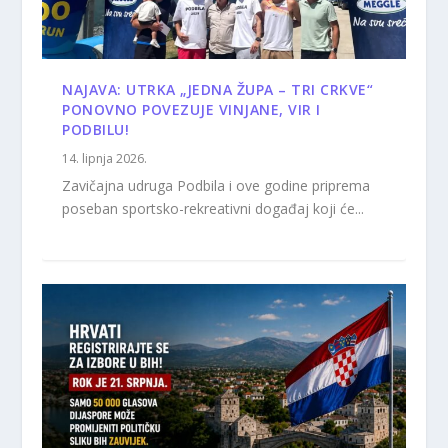
NAJAVA: UTRKA „JEDNA ŽUPA – TRI CRKVE“
PONOVNO POVEZUJE VINJANE, VIR I
PODBILU!
14. lipnja 2026.
Zavičajna udruga Podbila i ove godine priprema
poseban sportsko-rekreativni događaj koji će...