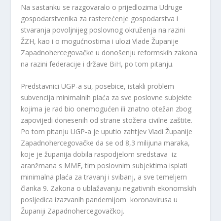
Na sastanku se razgovaralo o prijedlozima Udruge
gospodarstvenika za rasterećenje gospodarstva i
stvaranja povoljnijeg poslovnog okruženja na razini
ŽZH, kao i o mogućnostima i ulozi Vlade Županije
Zapadnohercegovačke u donošenju reformskih zakona
na razini federacije i države BiH, po tom pitanju.
Predstavnici UGP-a su, posebice, istakli problem
subvencija minimalnih plaća za sve poslovne subjekte
kojima je rad bio onemogućen ili znatno otežan zbog
zapovijedi donesenih od strane stožera civilne zaštite.
Po tom pitanju UGP-a je uputio zahtjev Vladi Županije
Zapadnohercegovačke da se od 8,3 milijuna maraka,
koje je županija dobila raspodjelom sredstava iz
aranžmana s MMF, tim poslovnim subjektima isplati
minimalna plaća za travanj i svibanj, a sve temeljem
članka 9. Zakona o ublažavanju negativnih ekonomskih
posljedica izazvanih pandemijom koronavirusa u
Županiji Zapadnohercegovačkoj.