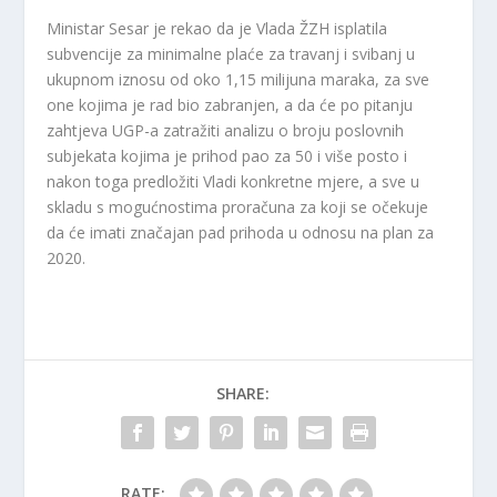
Ministar Sesar je rekao da je Vlada ŽZH isplatila
subvencije za minimalne plaće za travanj i svibanj u
ukupnom iznosu od oko 1,15 milijuna maraka, za sve
one kojima je rad bio zabranjen, a da će po pitanju
zahtjeva UGP-a zatražiti analizu o broju poslovnih
subjekata kojima je prihod pao za 50 i više posto i
nakon toga predložiti Vladi konkretne mjere, a sve u
skladu s mogućnostima proračuna za koji se očekuje
da će imati značajan pad prihoda u odnosu na plan za
2020.
SHARE:
RATE: