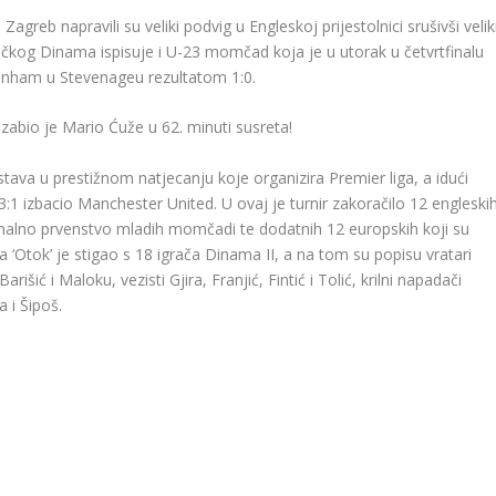
reb napravili su veliki podvig u Engleskoj prijestolnici srušivši velik
kog Dinama ispisuje i U-23 momčad koja je u utorak u četvrtfinalu
enham u Stevenageu rezultatom 1:0.
 zabio je Mario Ćuže u 62. minuti susreta!
sastava u prestižnom natjecanju koje organizira Premier liga, a idući
 3:1 izbacio Manchester United. U ovaj je turnir zakoračilo 12 engleski
ionalno prvenstvo mladih momčadi te dodatnih 12 europskih koji su
na ‘Otok’ je stigao s 18 igrača Dinama II, a na tom su popisu vratari
arišić i Maloku, vezisti Gjira, Franjić, Fintić i Tolić, krilni napadači
a i Šipoš.