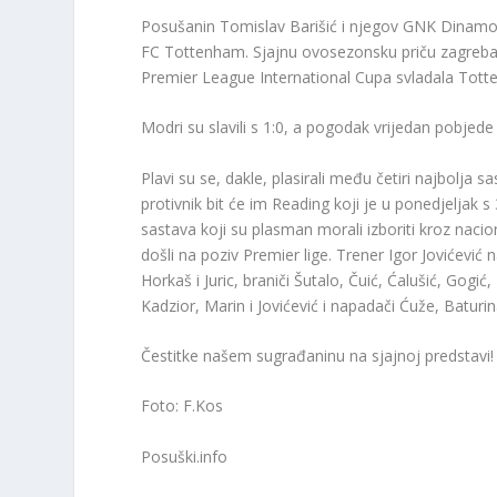
Posušanin Tomislav Barišić i njegov GNK Dinamo Zag
FC Tottenham. Sjajnu ovosezonsku priču zagrebač
Premier League International Cupa svladala Tott
Modri su slavili s 1:0, a pogodak vrijedan pobjede
Plavi su se, dakle, plasirali među četiri najbolja 
protivnik bit će im Reading koji je u ponedjeljak s
sastava koji su plasman morali izboriti kroz nac
došli na poziv Premier lige. Trener Igor Jovićević 
Horkaš i Juric, braniči Šutalo, Čuić, Ćalušić, Gogić, B
Kadzior, Marin i Jovićević i napadači Ćuže, Baturin
Čestitke našem sugrađaninu na sjajnoj predstavi!
Foto: F.Kos
Posuški.info