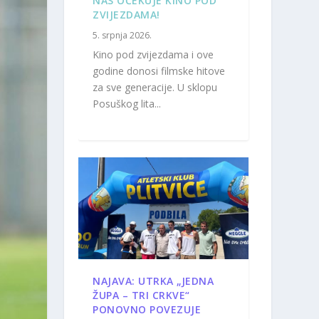
NAS OČEKUJE KINO POD
ZVIJEZDAMA!
5. srpnja 2026.
Kino pod zvijezdama i ove
godine donosi filmske hitove
za sve generacije. U sklopu
Posuškog lita...
NAJAVA: UTRKA „JEDNA
ŽUPA – TRI CRKVE“
PONOVNO POVEZUJE