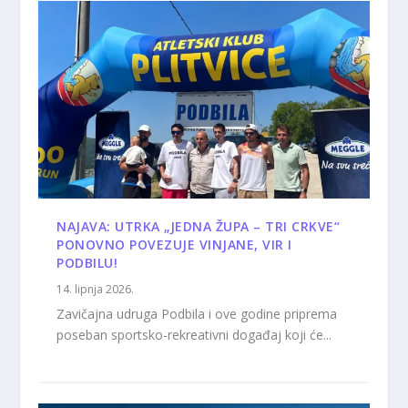
NAJAVA: UTRKA „JEDNA ŽUPA – TRI CRKVE“
PONOVNO POVEZUJE VINJANE, VIR I
PODBILU!
14. lipnja 2026.
Zavičajna udruga Podbila i ove godine priprema
poseban sportsko-rekreativni događaj koji će...