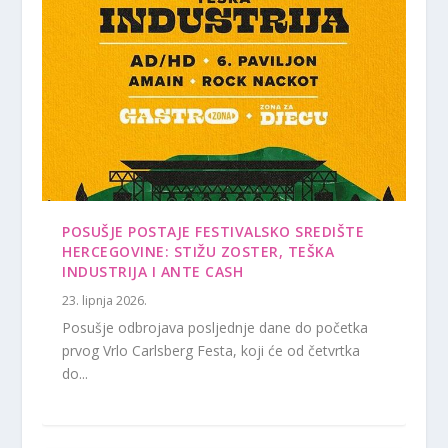
POSUŠJE POSTAJE FESTIVALSKO SREDIŠTE
HERCEGOVINE: STIŽU ZOSTER, TEŠKA
INDUSTRIJA I ANTE CASH
23. lipnja 2026.
Posušje odbrojava posljednje dane do početka
prvog Vrlo Carlsberg Festa, koji će od četvrtka
do...