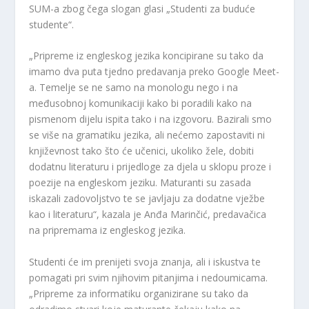
SUM-a zbog čega slogan glasi „Studenti za buduće
studente“.
„Pripreme iz engleskog jezika koncipirane su tako da
imamo dva puta tjedno predavanja preko Google Meet-
a. Temelje se ne samo na monologu nego i na
međusobnoj komunikaciji kako bi poradili kako na
pismenom dijelu ispita tako i na izgovoru. Bazirali smo
se više na gramatiku jezika, ali nećemo zapostaviti ni
književnost tako što će učenici, ukoliko žele, dobiti
dodatnu literaturu i prijedloge za djela u sklopu proze i
poezije na engleskom jeziku. Maturanti su zasada
iskazali zadovoljstvo te se javljaju za dodatne vježbe
kao i literaturu“, kazala je Anđa Marinčić, predavačica
na pripremama iz engleskog jezika.
Studenti će im prenijeti svoja znanja, ali i iskustva te
pomagati pri svim njihovim pitanjima i nedoumicama.
„Pripreme za informatiku organizirane su tako da