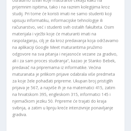
odradimo stvari koje maturante čekaju kako na
prijemnim ispitima, tako i na raznim kolegijima kroz
studij. Pri tome će koristi imati ne samo studenti koji
upisuju informatiku, informacijske tehnologije ili
računarstvo, već i studenti svih ostalih fakulteta. Osim
materijala i vježbi koje će maturanti imati na
raspolaganju, cilj je da kroz predavanja koja održavamo
na aplikaciji Google Meet maturantima pružimo
odgovore na sva pitanja i nejasnoće vezane za gradivo,
ali i za sam proces studiranja“, kazao je Stanko Bebek,
predavač na pripremama iz informatike. Većina
maturanata je prilikom prijave odabrala više predmeta
za koje žele pohađati pripreme. Ukupan broj pristiglih
prijava je 567, a najviše ih je na matematici 415, zatim
na hrvatskom 395, engleskom 315, informatici 145 i
njemačkom jeziku 50. Pripreme će trajati do kraja
svibnja, a zatim u lipnju kreće intenzivnije ponavljanje
gradiva.