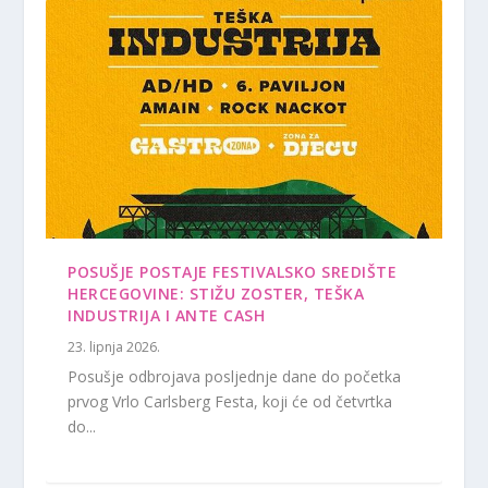
POSUŠJE POSTAJE FESTIVALSKO SREDIŠTE
HERCEGOVINE: STIŽU ZOSTER, TEŠKA
INDUSTRIJA I ANTE CASH
23. lipnja 2026.
Posušje odbrojava posljednje dane do početka
prvog Vrlo Carlsberg Festa, koji će od četvrtka
do...