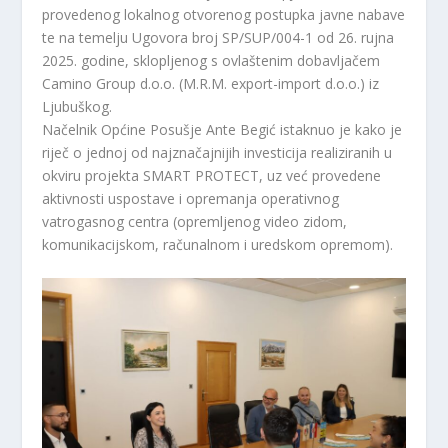
provedenog lokalnog otvorenog postupka javne nabave
te na temelju Ugovora broj SP/SUP/004-1 od 26. rujna
2025. godine, sklopljenog s ovlaštenim dobavljačem
Camino Group d.o.o. (M.R.M. export-import d.o.o.) iz
Ljubuškog.
Načelnik Općine Posušje Ante Begić istaknuo je kako je
riječ o jednoj od najznačajnijih investicija realiziranih u
okviru projekta SMART PROTECT, uz već provedene
aktivnosti uspostave i opremanja operativnog
vatrogasnog centra (opremljenog video zidom,
komunikacijskom, računalnom i uredskom opremom).