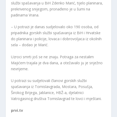
službi spašavanja u BiH Zdenko Marić, tijelo planinara,
prekrivenog snijegom, pronađeno je u šumi na
padinama Vrana.
– U potrazi je danas sudjelovalo oko 190 osoba, od
pripadnika gorskih službi spašavanja iz BiH i Hrvatske
do planinara i policije, lovaca i dobrovoljaca iz okolnih
sela – dodao je Marić.
Uzroci smrti još se ne znaju. Potraga za nestalim
Majićem trajala je dva dana, a otežavalo ju je snježno
nevrijeme.
U potrazi su sudjelovali članovi gorskih službi
spašavanja iz Tomislavgrada, Mostara, Posušja,
Širokog Brijega, Jablanice, HBŽ-a, djelatnici
Vatrogasnog društva Tomislavgrad te lovci i mještani.
prvi.tv