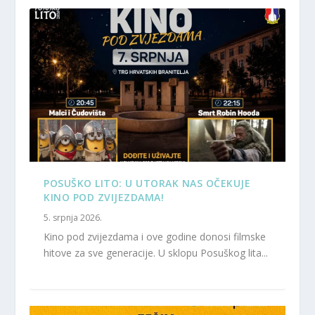
POSUŠKO LITO: U UTORAK NAS OČEKUJE
KINO POD ZVIJEZDAMA!
5. srpnja 2026.
Kino pod zvijezdama i ove godine donosi filmske
hitove za sve generacije. U sklopu Posuškog lita...