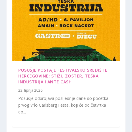
POSUŠJE POSTAJE FESTIVALSKO SREDIŠTE
HERCEGOVINE: STIŽU ZOSTER, TEŠKA
INDUSTRIJA I ANTE CASH
23. lipnja 2026.
Posušje odbrojava posljednje dane do početka
prvog Vrlo Carlsberg Festa, koji će od četvrtka
do...